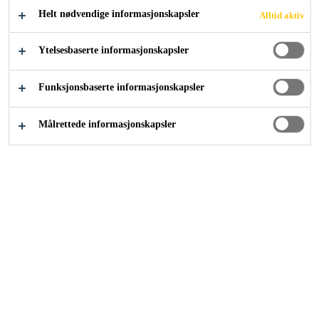
lav-VOC holdig, polyuretan-basert, matt og farget
Helt nødvendige informasjonskapsler
Alltid aktiv
antistatisk (ESD) toppforsegling.
Ytelsesbaserte informasjonskapsler
Meget lav VOC-emisjon
Funksjonsbaserte informasjonskapsler
Vannbasert
Enkel påføring
Målrettede informasjonskapsler
KONTAKT