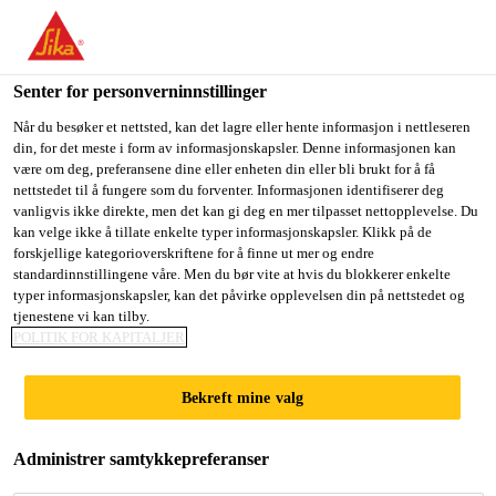
You are accessing "Sika Norge", it seems you are accessing it
from "USA". We have a dedicated website for your country.
Senter for personverninnstillinger
TO
Gulv- og veggløsninger
...
Sikafloor®-305 W ESD
STAY ON THE SIKA
SELECT A
SIKA
Når du besøker et nettsted, kan det lagre eller hente informasjon i nettleseren
NORGE WEBSITE
COUNTRY
din, for det meste i form av informasjonskapsler. Denne informasjonen kan
USA
være om deg, preferansene dine eller enheten din eller bli brukt for å få
nettstedet til å fungere som du forventer. Informasjonen identifiserer deg
vanligvis ikke direkte, men det kan gi deg en mer tilpasset nettopplevelse. Du
Sika Norge
kan velge ikke å tillate enkelte typer informasjonskapsler. Klikk på de
Sikafloor®-305 W
forskjellige kategorioverskriftene for å finne ut mer og endre
standardinnstillingene våre. Men du bør vite at hvis du blokkerer enkelte
ESD
typer informasjonskapsler, kan det påvirke opplevelsen din på nettstedet og
tjenestene vi kan tilby.
POLITIK FOR KAPITALJER
2-komponent vannbasert, matt og farget
Bekreft mine valg
antistatisk (ESD) sjikt utført som
rullestrøk
Administrer samtykkepreferanser
Sikafloor®-305 W ESD en 2-komponent vannbasert,