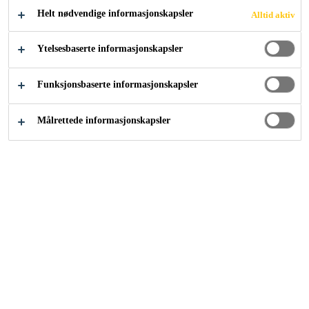
Helt nødvendige informasjonskapsler
Alltid aktiv
Vannbasert
Ytelsesbaserte informasjonskapsler
Svært god rengjøringsevne på et bredt spekter av
byggematerialer
Funksjonsbaserte informasjonskapsler
Penetrerer godt i underlaget og har høy
spredningsevne
Målrettede informasjonskapsler
KONTAKT