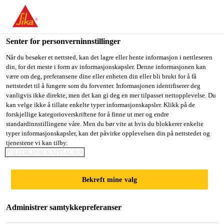
You are accessing "Sika Norge", it seems you are accessing it
from "USA". We have a dedicated website for your country.
Senter for personverninnstillinger
TO
Gulv- og veggløsninger
...
Sikagard®-1250
STAY ON THE SIKA
SELECT A
SIKA
Når du besøker et nettsted, kan det lagre eller hente informasjon i nettleseren
NORGE WEBSITE
COUNTRY
din, for det meste i form av informasjonskapsler. Denne informasjonen kan
USA
være om deg, preferansene dine eller enheten din eller bli brukt for å få
nettstedet til å fungere som du forventer. Informasjonen identifiserer deg
vanligvis ikke direkte, men det kan gi deg en mer tilpasset nettopplevelse. Du
Sika Norge
kan velge ikke å tillate enkelte typer informasjonskapsler. Klikk på de
Sikagard®-1250
forskjellige kategorioverskriftene for å finne ut mer og endre
standardinnstillingene våre. Men du bør vite at hvis du blokkerer enkelte
typer informasjonskapsler, kan det påvirke opplevelsen din på nettstedet og
Enzymatisk, vannbasert
tjenestene vi kan tilby.
POLITIK FOR KAPITALJER
rengjøringsmiddel for en rekke ulike
underlag utendørs
Bekreft mine valg
Sikagard®-1250 er en naturlig, vannbasert væske
som inneholder enzymer. Produktet inneholder ikke
Administrer samtykkepreferanser
biocid, blekemiddel eller hydrogenperoksid.