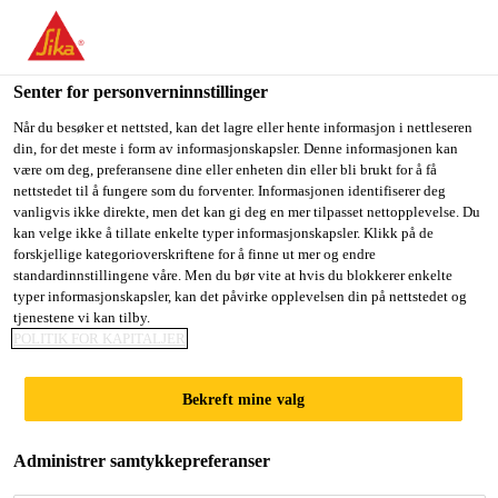
You are accessing "Sika Norge", it seems you are accessing it
from "USA". We have a dedicated website for your country.
Senter for personverninnstillinger
TO
Gulv- og veggløsninger
...
Sikafloor® P 922
STAY ON THE SIKA
SELECT A
SIKA
Når du besøker et nettsted, kan det lagre eller hente informasjon i nettleseren
NORGE WEBSITE
COUNTRY
din, for det meste i form av informasjonskapsler. Denne informasjonen kan
USA
være om deg, preferansene dine eller enheten din eller bli brukt for å få
nettstedet til å fungere som du forventer. Informasjonen identifiserer deg
vanligvis ikke direkte, men det kan gi deg en mer tilpasset nettopplevelse. Du
Sika Norge
kan velge ikke å tillate enkelte typer informasjonskapsler. Klikk på de
Sikafloor® P 922
forskjellige kategorioverskriftene for å finne ut mer og endre
standardinnstillingene våre. Men du bør vite at hvis du blokkerer enkelte
typer informasjonskapsler, kan det påvirke opplevelsen din på nettstedet og
To-komponent, løsemiddelfri, universal
tjenestene vi kan tilby.
POLITIK FOR KAPITALJER
Xolutec-primer for gulvprodukter og
vanntettingssystemer.
Bekreft mine valg
Sikafloor® P 922 er en tokomponent primer, basert
på Xolutec-teknologi, som gir høy inntrengning i
Administrer samtykkepreferanser
underlaget og fungerer som bindemiddel for