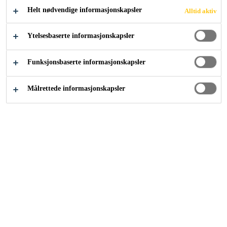
påfølgende gulvbelegg eller vanntettingssystemer.
Helt nødvendige informasjonskapsler
Alltid aktiv
Vis mer
Ytelsesbaserte informasjonskapsler
Tolerant overfor våte underlag (synlig tørr)
Funksjonsbaserte informasjonskapsler
Lav viskositet
Lett å påføre
Målrettede informasjonskapsler
KONTAKT