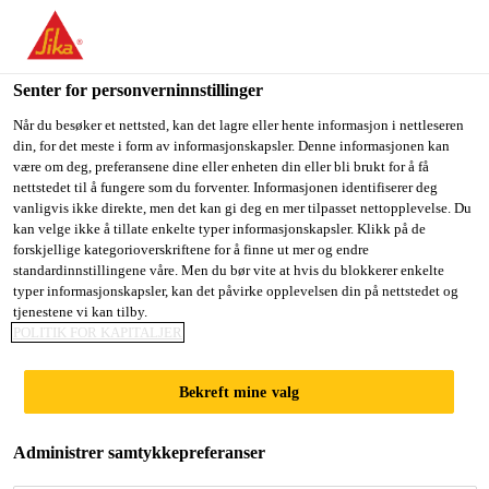
You are accessing "Sika Norge", it seems you are accessing it
from "USA". We have a dedicated website for your country.
Senter for personverninnstillinger
TO
STAY ON THE SIKA
SELECT A
SIKA
Når du besøker et nettsted, kan det lagre eller hente informasjon i nettleseren
NORGE WEBSITE
COUNTRY
din, for det meste i form av informasjonskapsler. Denne informasjonen kan
USA
være om deg, preferansene dine eller enheten din eller bli brukt for å få
nettstedet til å fungere som du forventer. Informasjonen identifiserer deg
vanligvis ikke direkte, men det kan gi deg en mer tilpasset nettopplevelse. Du
Sika Norge
kan velge ikke å tillate enkelte typer informasjonskapsler. Klikk på de
forskjellige kategorioverskriftene for å finne ut mer og endre
standardinnstillingene våre. Men du bør vite at hvis du blokkerer enkelte
typer informasjonskapsler, kan det påvirke opplevelsen din på nettstedet og
tjenestene vi kan tilby.
POLITIK FOR KAPITALJER
RIEDBERG
Bekreft mine valg
TUNNEL
Administrer samtykkepreferanser