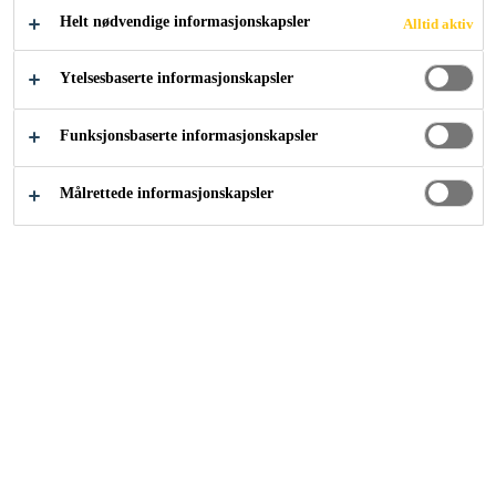
Helt nødvendige informasjonskapsler
Alltid aktiv
Ytelsesbaserte informasjonskapsler
Prosjektløsninger
Tunneler
Riedberg Tunnel
Funksjonsbaserte informasjonskapsler
2022
UPPER VALAIS REGION, SWITZERLAND
Målrettede informasjonskapsler
The Riedberg Tunnel is a significant
structure on the A9 motorway in the
Upper Valais region. The geological
conditions in the section near
Gampel-Steg, next to the main road
heading towards Goppenstein-
Kandersteg, pose a particular