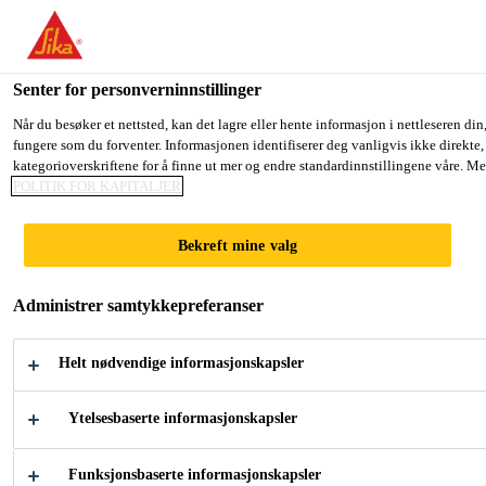
You are accessing "Sika Norge", it seems you are accessing it from
TO SIKA USA
STAY ON THE SIKA NORGE WEB
Senter for personverninnstillinger
Når du besøker et nettsted, kan det lagre eller hente informasjon i nettleseren din
fungere som du forventer. Informasjonen identifiserer deg vanligvis ikke direkte,
Sika Norge
kategorioverskriftene for å finne ut mer og endre standardinnstillingene våre. Me
POLITIK FOR KAPITALJER
Bekreft mine valg
VELKOMMEN
Administrer samtykkepreferanser
TIL SIKA
Helt nødvendige informasjonskapsler
Her vil du finne både Sika og Casco
Ytelsesbaserte informasjonskapsler
produkter
Funksjonsbaserte informasjonskapsler