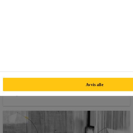
Vi heier på alle håndverkere, fagfolk og
hobbysnekkere
Håndverkere står overfor press og utfordringer hver eneste
Avvis alle
dag. Utforsk sortimentet - Sika har produktene du trenger
til jobben.