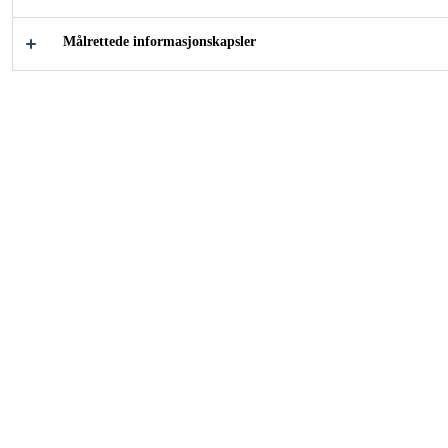
UTFORSK VÅRE
PROSJEKTLØSNINGER
Målrettede informasjonskapsler
Hvordan kan vi hjelpe
deg?
Bestselgere