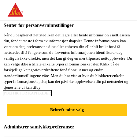
You are accessing "Sika Norge", it seems you are accessing it
from "USA". We have a dedicated website for your country.
Senter for personverninnstillinger
TO
STAY ON THE SIKA
SELECT A
SIKA
Når du besøker et nettsted, kan det lagre eller hente informasjon i nettleseren
NORGE WEBSITE
COUNTRY
din, for det meste i form av informasjonskapsler. Denne informasjonen kan
USA
være om deg, preferansene dine eller enheten din eller bli brukt for å få
nettstedet til å fungere som du forventer. Informasjonen identifiserer deg
vanligvis ikke direkte, men det kan gi deg en mer tilpasset nettopplevelse. Du
Sika Norge
kan velge ikke å tillate enkelte typer informasjonskapsler. Klikk på de
forskjellige kategorioverskriftene for å finne ut mer og endre
standardinnstillingene våre. Men du bør vite at hvis du blokkerer enkelte
typer informasjonskapsler, kan det påvirke opplevelsen din på nettstedet og
tjenestene vi kan tilby.
POLITIK FOR KAPITALJER
MINE
Bekreft mine valg
DOKUMENTER
Administrer samtykkepreferanser