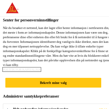
You are accessing "Sika Norge", it seems you are accessing it from
"USA". We have a dedicated website for your country.
Senter for personverninnstillinger
TO SIKA
STAY ON THE SIKA
SELECT 
USA
NORGE WEBSITE
COUNTR
Når du besøker et nettsted, kan det lagre eller hente informasjon i nettleseren din,
det meste i form av informasjonskapsler. Denne informasjonen kan være om deg,
preferansene dine eller enheten din eller bli brukt for å få nettstedet til å fungere
du forventer. Informasjonen identifiserer deg vanligvis ikke direkte, men det kan
Sika Norge
deg en mer tilpasset nettopplevelse. Du kan velge ikke å tillate enkelte typer
informasjonskapsler. Klikk på de forskjellige kategorioverskriftene for å finne ut
og endre standardinnstillingene våre. Men du bør vite at hvis du blokkerer enkel
typer informasjonskapsler, kan det påvirke opplevelsen din på nettstedet og tjen
vi kan tilby.
POLITIK FOR KAPITALJER
HVORFOR
Bekreft mine valg
JOBBE I SIKA?
Administrer samtykkepreferanser