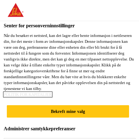
You are accessing "Sika Norge", it seems you are accessing it
from "USA". We have a dedicated website for your country.
Senter for personverninnstillinger
TO
STAY ON THE SIKA
SELECT A
SIKA
Når du besøker et nettsted, kan det lagre eller hente informasjon i nettleseren
NORGE WEBSITE
COUNTRY
din, for det meste i form av informasjonskapsler. Denne informasjonen kan
USA
være om deg, preferansene dine eller enheten din eller bli brukt for å få
nettstedet til å fungere som du forventer. Informasjonen identifiserer deg
vanligvis ikke direkte, men det kan gi deg en mer tilpasset nettopplevelse. Du
Sika Norge
kan velge ikke å tillate enkelte typer informasjonskapsler. Klikk på de
forskjellige kategorioverskriftene for å finne ut mer og endre
standardinnstillingene våre. Men du bør vite at hvis du blokkerer enkelte
typer informasjonskapsler, kan det påvirke opplevelsen din på nettstedet og
tjenestene vi kan tilby.
POLITIK FOR KAPITALJER
FUGING OG
Bekreft mine valg
TETTING
Administrer samtykkepreferanser
Hvorfor velge fugemasse fra Sika?