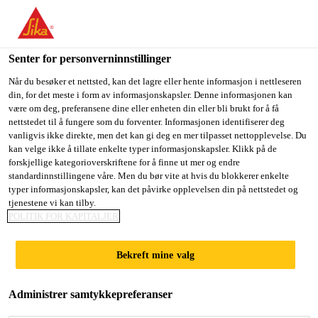
You are accessing "Sika Norge", it seems you are accessing it
from "USA". We have a dedicated website for your country.
Senter for personverninnstillinger
TO
STAY ON THE SIKA
SELECT A
SIKA
Når du besøker et nettsted, kan det lagre eller hente informasjon i nettleseren
NORGE WEBSITE
COUNTRY
din, for det meste i form av informasjonskapsler. Denne informasjonen kan
USA
være om deg, preferansene dine eller enheten din eller bli brukt for å få
nettstedet til å fungere som du forventer. Informasjonen identifiserer deg
vanligvis ikke direkte, men det kan gi deg en mer tilpasset nettopplevelse. Du
Sika Norge
kan velge ikke å tillate enkelte typer informasjonskapsler. Klikk på de
forskjellige kategorioverskriftene for å finne ut mer og endre
standardinnstillingene våre. Men du bør vite at hvis du blokkerer enkelte
typer informasjonskapsler, kan det påvirke opplevelsen din på nettstedet og
tjenestene vi kan tilby.
POLITIK FOR KAPITALJER
FINN
Bekreft mine valg
NÆRMESTE
Administrer samtykkepreferanser
FORHANDLER