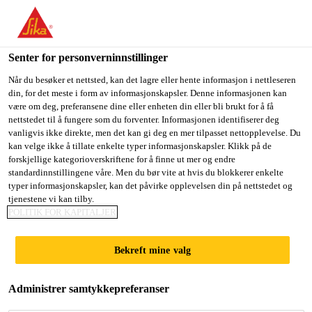
You are accessing "Sika Norge", it seems you are accessing it
from "USA". We have a dedicated website for your country.
Senter for personverninnstillinger
TO
STAY ON THE SIKA
SELECT A
SIKA
Når du besøker et nettsted, kan det lagre eller hente informasjon i nettleseren
NORGE WEBSITE
COUNTRY
din, for det meste i form av informasjonskapsler. Denne informasjonen kan
USA
være om deg, preferansene dine eller enheten din eller bli brukt for å få
nettstedet til å fungere som du forventer. Informasjonen identifiserer deg
vanligvis ikke direkte, men det kan gi deg en mer tilpasset nettopplevelse. Du
Sika Norge
kan velge ikke å tillate enkelte typer informasjonskapsler. Klikk på de
forskjellige kategorioverskriftene for å finne ut mer og endre
standardinnstillingene våre. Men du bør vite at hvis du blokkerer enkelte
typer informasjonskapsler, kan det påvirke opplevelsen din på nettstedet og
tjenestene vi kan tilby.
POLITIK FOR KAPITALJER
PLAST­
Bekreft mine valg
REPARASJON
Administrer samtykkepreferanser