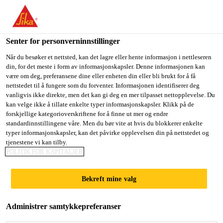
You are accessing "Sika Norge", it seems you are accessing it
from "USA". We have a dedicated website for your country.
Senter for personverninnstillinger
TO
STAY ON THE SIKA
SELECT A
SIKA
Når du besøker et nettsted, kan det lagre eller hente informasjon i nettleseren
NORGE WEBSITE
COUNTRY
din, for det meste i form av informasjonskapsler. Denne informasjonen kan
USA
være om deg, preferansene dine eller enheten din eller bli brukt for å få
nettstedet til å fungere som du forventer. Informasjonen identifiserer deg
vanligvis ikke direkte, men det kan gi deg en mer tilpasset nettopplevelse. Du
Sika Norge
kan velge ikke å tillate enkelte typer informasjonskapsler. Klikk på de
forskjellige kategorioverskriftene for å finne ut mer og endre
standardinnstillingene våre. Men du bør vite at hvis du blokkerer enkelte
typer informasjonskapsler, kan det påvirke opplevelsen din på nettstedet og
tjenestene vi kan tilby.
POLITIK FOR KAPITALJER
LØSNINGER
Bekreft mine valg
FOR
Administrer samtykkepreferanser
DATASENTER