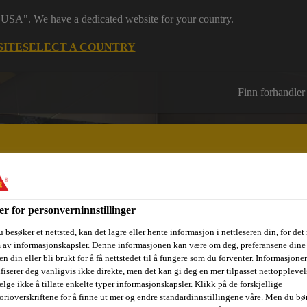
 "USA". We have a dedicated website for your country.
SITE
SELECT A COUNTRY
Finn forhandler
er for personverninnstillinger
sjektområder
Dokumentasjon
Referanseprosjekter
Kurs og
 besøker et nettsted, kan det lagre eller hente informasjon i nettleseren din, for det
m av informasjonskapsler. Denne informasjonen kan være om deg, preferansene dine 
n din eller bli brukt for å få nettstedet til å fungere som du forventer. Informasjone
ifiserer deg vanligvis ikke direkte, men det kan gi deg en mer tilpasset nettopplevel
elge ikke å tillate enkelte typer informasjonskapsler. Klikk på de forskjellige
orioverskriftene for å finne ut mer og endre standardinnstillingene våre. Men du bør