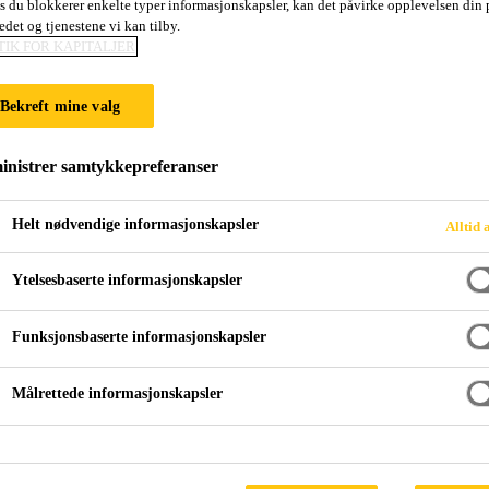
is du blokkerer enkelte typer informasjonskapsler, kan det påvirke opplevelsen din 
edet og tjenestene vi kan tilby.
TIK FOR KAPITALJER
VÅTROM
Bekreft mine valg
nistrer samtykkepreferanser
Helt nødvendige informasjonskapsler
Alltid 
Ytelsesbaserte informasjonskapsler
ng for våtrom
Funksjonsbaserte informasjonskapsler
åtromsfug og lim med meget stor mugg-, kjemika
Målrettede informasjonskapsler
net med tradisjonell silikon. En silikonfri våt
opp og jordslag og kan overmales. Andre siliko