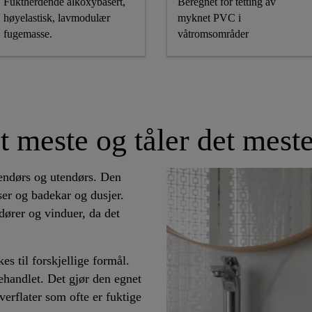
Fuktherdende alkoxybasert,
Beregnet for tetting av
høyelastisk, lavmodulær
myknet PVC i
fugemasse.
våtromsområder
det meste og tåler det mest
nendørs og utendørs. Den
iser og badekar og dusjer.
dører og vinduer, da det
s til forskjellige formål.
ehandlet. Det gjør den egnet
verflater som ofte er fuktige