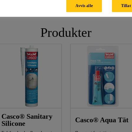
Avvis alle
Tillat
Produkter
Casco® Sanitary
Casco® Aqua Tät
Silicone