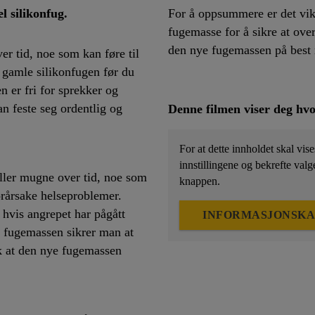
el silikonfug.
For å oppsummere er det vikt
fugemasse for å sikre at overf
den nye fugemassen på best
er tid, noe som kan føre til
n gamle silikonfugen før du
en er fri for sprekker og
n feste seg ordentlig og
Denne filmen viser deg hv
For at dette innholdet skal vis
innstillingene og bekrefte valge
eller mugne over tid, noe som
knappen.
orårsake helseproblemer.
v hvis angrepet har pågått
INFORMASJONSKA
e fugemassen sikrer man at
ik at den nye fugemassen