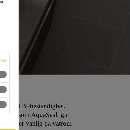
på
aktiv
lie- og UV-bestandighet.
romsfug som AquaSeal, gir
ntyper er vanlig på våtrom