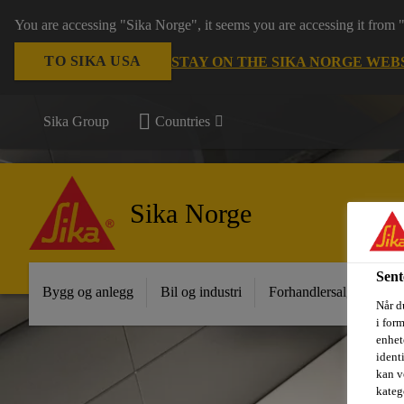
You are accessing "Sika Norge", it seems you are accessing it from
TO SIKA USA
STAY ON THE SIKA NORGE WEB
Sika Group
Countries
Sika Norge
Sent
Bygg og anlegg
Bil og industri
Forhandlersalg
Pro
Når du
i for
enhete
ident
kan v
kateg