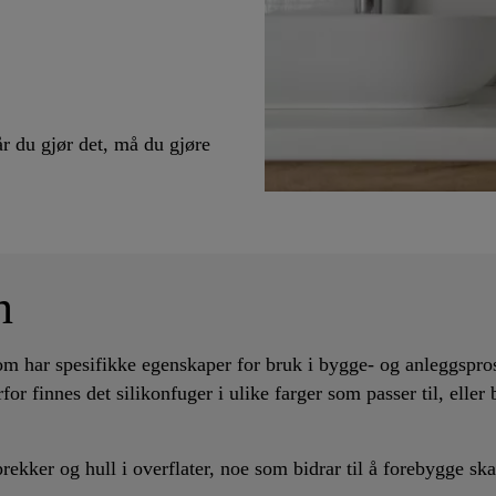
år du gjør det, må du gjøre
n
om har spesifikke egenskaper for bruk i bygge- og anleggsprosj
or finnes det silikonfuger i ulike farger som passer til, eller 
sprekker og hull i overflater, noe som bidrar til å forebygge s