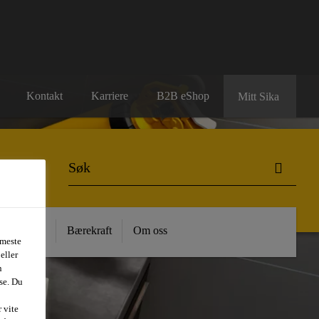
Kontakt
Karriere
B2B eShop
Mitt Sika
 Kunnskap
Bærekraft
Om oss
 meste
eller
n
se. Du
 vite