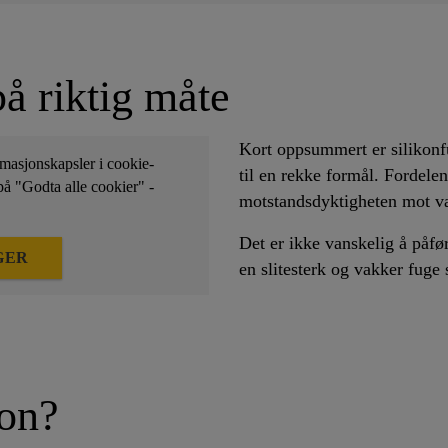
på riktig måte
Kort oppsummert er silikonfu
rmasjonskapsler i cookie-
til en rekke formål. Fordele
 på "Godta alle cookier" -
motstandsdyktigheten mot væ
Det er ikke vanskelig å påfør
GER
en slitesterk og vakker fuge
kon?