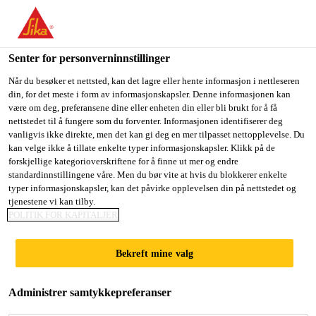
You are accessing "Sika Norge", it seems you are accessing it
from "USA". We have a dedicated website for your country.
Senter for personverninnstillinger
TO
STAY ON THE SIKA
SELECT A
SIKA
Når du besøker et nettsted, kan det lagre eller hente informasjon i nettleseren
NORGE WEBSITE
COUNTRY
din, for det meste i form av informasjonskapsler. Denne informasjonen kan
USA
være om deg, preferansene dine eller enheten din eller bli brukt for å få
nettstedet til å fungere som du forventer. Informasjonen identifiserer deg
vanligvis ikke direkte, men det kan gi deg en mer tilpasset nettopplevelse. Du
Sika Norge
kan velge ikke å tillate enkelte typer informasjonskapsler. Klikk på de
forskjellige kategorioverskriftene for å finne ut mer og endre
standardinnstillingene våre. Men du bør vite at hvis du blokkerer enkelte
typer informasjonskapsler, kan det påvirke opplevelsen din på nettstedet og
tjenestene vi kan tilby.
POLITIK FOR KAPITALJER
LØSNINGER
Bekreft mine valg
FOR
Administrer samtykkepreferanser
VINDTURBINBL