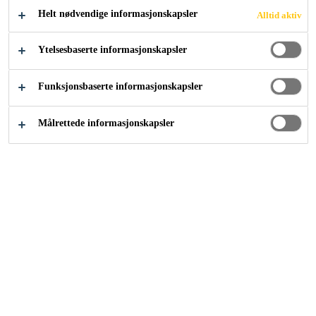
Helt nødvendige informasjonskapsler
Alltid aktiv
ADER
Ytelsesbaserte informasjonskapsler
Funksjonsbaserte informasjonskapsler
Målrettede informasjonskapsler
Løsninger innen industri
...
Vindturbinens blader
I over 20 år har Sika, i samarbeid med
ledende produsenter, utviklet løsninger for
vindturbiner som sikrer forbedret
produksjonsprosess og lang levetid.