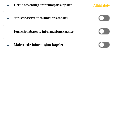
bygg
Helt nødvendige informasjonskapsler
Alltid aktiv
Ytelsesbaserte informasjonskapsler
Funksjonsbaserte informasjonskapsler
Løsninger innen industri
...
Bygningselementer
Målrettede informasjonskapsler
Utbedring av produkter eller produksjon,
brannsikring, styrke eller raskere
produksjonshastighet, med Sika finnes
løsninger for ethvert behov til interiør- og
utvendige bygningselementer.