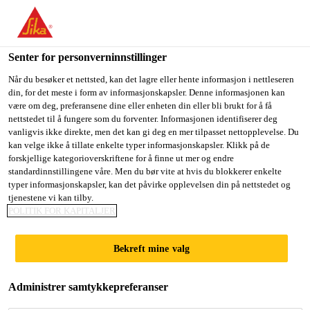
You are accessing "Sika Norge", it seems you are accessing it
from "USA". We have a dedicated website for your country.
Senter for personverninnstillinger
TO
STAY ON THE SIKA
SELECT A
SIKA
Når du besøker et nettsted, kan det lagre eller hente informasjon i nettleseren
NORGE WEBSITE
COUNTRY
din, for det meste i form av informasjonskapsler. Denne informasjonen kan
USA
være om deg, preferansene dine eller enheten din eller bli brukt for å få
nettstedet til å fungere som du forventer. Informasjonen identifiserer deg
vanligvis ikke direkte, men det kan gi deg en mer tilpasset nettopplevelse. Du
Sika Norge
kan velge ikke å tillate enkelte typer informasjonskapsler. Klikk på de
forskjellige kategorioverskriftene for å finne ut mer og endre
standardinnstillingene våre. Men du bør vite at hvis du blokkerer enkelte
typer informasjonskapsler, kan det påvirke opplevelsen din på nettstedet og
tjenestene vi kan tilby.
POLITIK FOR KAPITALJER
BYGNINGSELE
Bekreft mine valg
MENTER
Administrer samtykkepreferanser
Lamineringslim for sandwichpaneler i