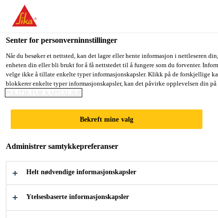
You are accessing "Sika Norge", it seems you are accessing it from
TO SIKA USA
STAY ON THE SIKA NORGE WEB
Senter for personverninnstillinger
Når du besøker et nettsted, kan det lagre eller hente informasjon i nettleseren d
enheten din eller bli brukt for å få nettstedet til å fungere som du forventer. Inf
Sika Norge
velge ikke å tillate enkelte typer informasjonskapsler. Klikk på de forskjellige k
blokkerer enkelte typer informasjonskapsler, kan det påvirke opplevelsen din på n
POLITIK FOR KAPITALJER
Bekreft mine valg
TAKSYSTEMER
Administrer samtykkepreferanser
- ­MEMBRAN,
Helt nødvendige informasjonskapsler
PVC OG
Ytelsesbaserte informasjonskapsler
BITUMEN