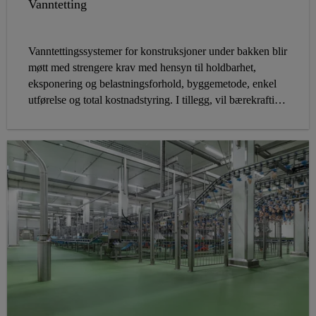
Vanntetting
Vanntettingssystemer for konstruksjoner under bakken blir
møtt med strengere krav med hensyn til holdbarhet,
eksponering og belastningsforhold, byggemetode, enkel
utførelse og total kostnadstyring. I tillegg, vil bærekraftige
systemløsninger bli mer og mer viktig for å spare
naturressurser, energi og vann og reduksjon av CO2. Sika
leverer et komplett sortiment av produkter og systemer
innen vanntetting. Dette kan tilpasses spesifikke behov og
krav fra byggherrer, arkitekter, rådgivere og entreprenører
på byggeplassen.