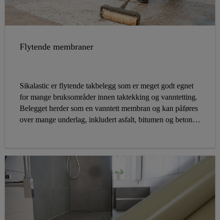
Flytende membraner
Sikalastic er flytende takbelegg som er meget godt egnet
for mange bruksområder innen taktekking og vanntetting.
Belegget herder som en vanntett membran og kan påføres
over mange underlag, inkludert asfalt, bitumen og betong.
Påføres med pensel, rulle eller sprøyte. For å gi produktet
ytterligere strekkstyrke, legges det inn en glassfilt som
forsterkning. Dette er løsninger for alle typer tak, både
nybygg og rehabilitering.