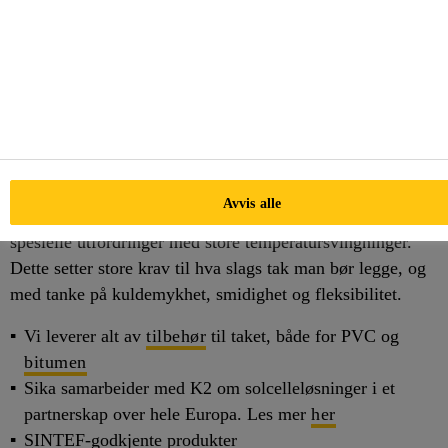
Komplett leverandør til
takbransjen
Med Sika får du taksystemer som trosser tiden, været og
Avvis alle
til og med de tøffeste designkritikerne. Norsk klima byr på
spesielle utfordringer med store temperatursvingninger.
Dette setter store krav til hva slags tak man bør legge, og
med tanke på kuldemykhet, smidighet og fleksibilitet.
Vi leverer alt av
tilbehør
til taket, både for PVC og
bitumen
Sika samarbeider med K2 om solcelleløsninger i et
partnerskap over hele Europa. Les mer
her
SINTEF-godkjente produkter