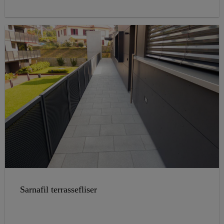
underlaget er ujevnt eller har en ru overflate, anbefales
bruk av fiberduk eller isolasjon under membranen. Alle
sveiser og skjøter varmluftsveises. På alle detaljer benyttes
detaljfolie Sarnafil® T 66-15 D.
Sarnafil terrassefliser