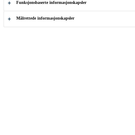
Funksjonsbaserte informasjonskapsler
Komplett leverandør til takbransjen
Målrettede informasjonskapsler
Hvordan kan vi hjelpe
deg?
Samarbeid
Se våre
K2 om