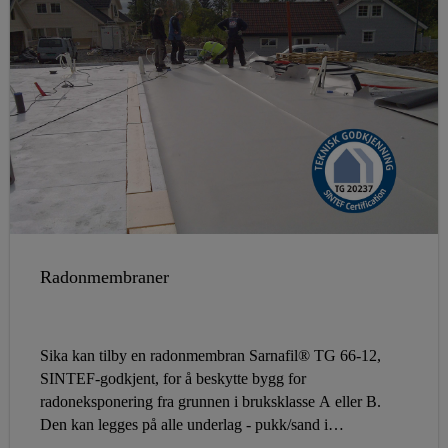
Radonmembraner
Sika kan tilby en radonmembran Sarnafil® TG 66-12,
SINTEF-godkjent, for å beskytte bygg for
radoneksponering fra grunnen i bruksklasse A eller B.
Den kan legges på alle underlag - pukk/sand i
bruksgruppe A og på all slags isolasjon. Dersom