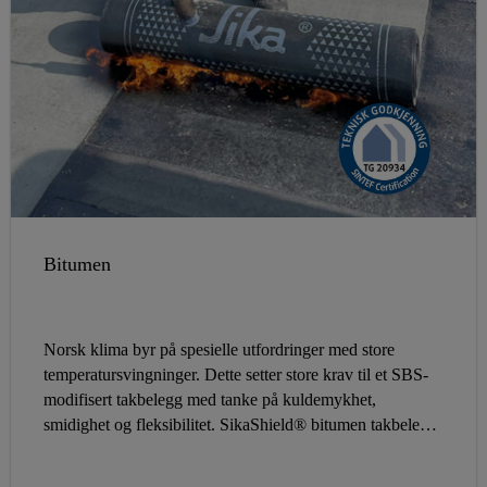
Bitumen
Norsk klima byr på spesielle utfordringer med store
temperatursvingninger. Dette setter store krav til et SBS-
modifisert takbelegg med tanke på kuldemykhet,
smidighet og fleksibilitet. SikaShield® bitumen takbelegg
er velegnet for et nordisk klima med høy og riktig kvalitet.
Produktene er velprøvde og har teknisk godkjenning i