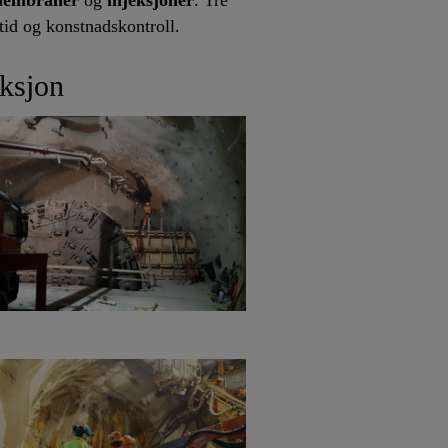
smembraner
og
injeksjoner
. Tre
etid og konstnadskontroll.
eksjon