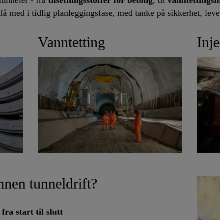
tunneler - fra
tilsetningsstoffer for betong
, til
vanntetting
 få med i tidlig planleggingsfase, med tanke på sikkerhet, lev
Vanntetting
Inj
nnen tunneldrift?
fra start til slutt