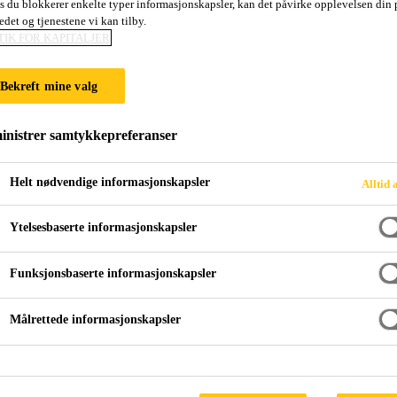
is du blokkerer enkelte typer informasjonskapsler, kan det påvirke opplevelsen din 
OR TUNNELER
edet og tjenestene vi kan tilby.
TIK FOR KAPITALJER
nneler med Sika
Bekreft mine valg
nistrer samtykkepreferanser
Helt nødvendige informasjonskapsler
Alltid 
Ytelsesbaserte informasjonskapsler
Funksjonsbaserte informasjonskapsler
Målrettede informasjonskapsler