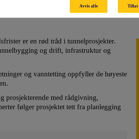
Avvis alle
Tillat
rister er en rød tråd i tunnelprosjekter.
tunnelbygging og drift, infrastruktur og
etninger og vanntetting oppfyller de høyeste
en.
 og prosjekterende med rådgivning,
rter følger prosjektet tett fra planlegging