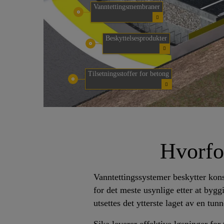
Vanntettingsmembraner
Beskyttelsesprodukter
Tilsetningsstoffer for betong
Hvorfor
Vanntettingssystemer beskytter kons
for det meste usynlige etter at bygg
utsettes det ytterste laget av en tun