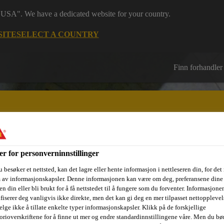
 "USA". We have a dedicated website for your country.
SITE
SELECT A COUNTRY
Finn forhandler
er for personverninnstillinger
sjektområder
Dokumentasjon
Referanseprosjekter
Kurs og
 besøker et nettsted, kan det lagre eller hente informasjon i nettleseren din, for det
m av informasjonskapsler. Denne informasjonen kan være om deg, preferansene dine 
n din eller bli brukt for å få nettstedet til å fungere som du forventer. Informasjone
ifiserer deg vanligvis ikke direkte, men det kan gi deg en mer tilpasset nettopplevel
elge ikke å tillate enkelte typer informasjonskapsler. Klikk på de forskjellige
orioverskriftene for å finne ut mer og endre standardinnstillingene våre. Men du bør