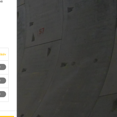
på
aktiv