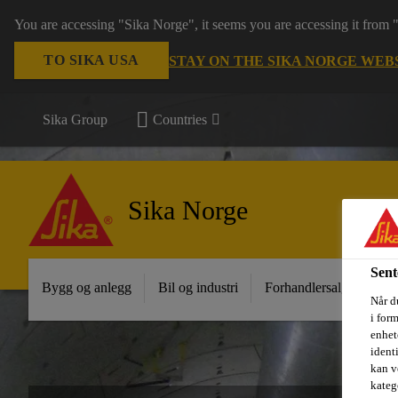
You are accessing "Sika Norge", it seems you are accessing it from
TO SIKA USA
STAY ON THE SIKA NORGE WEB
Sika Group
Countries
Sika Norge
Sent
Bygg og anlegg
Bil og industri
Forhandlersalg
Pro
Når du
i for
enhete
ident
kan v
kateg