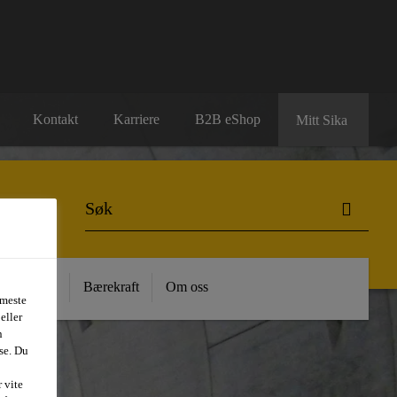
Kontakt
Karriere
B2B eShop
Mitt Sika
 Kunnskap
Bærekraft
Om oss
 meste
eller
n
se. Du
 vite