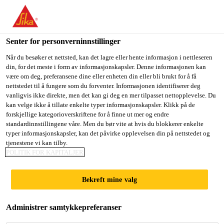
You are accessing "Sika Norge", it seems you are accessing it
from "USA". We have a dedicated website for your country.
Senter for personverninnstillinger
TO
STAY ON THE SIKA
SELECT A
SIKA
Når du besøker et nettsted, kan det lagre eller hente informasjon i nettleseren
NORGE WEBSITE
COUNTRY
din, for det meste i form av informasjonskapsler. Denne informasjonen kan
USA
være om deg, preferansene dine eller enheten din eller bli brukt for å få
nettstedet til å fungere som du forventer. Informasjonen identifiserer deg
vanligvis ikke direkte, men det kan gi deg en mer tilpasset nettopplevelse. Du
Sika Norge
kan velge ikke å tillate enkelte typer informasjonskapsler. Klikk på de
forskjellige kategorioverskriftene for å finne ut mer og endre
standardinnstillingene våre. Men du bør vite at hvis du blokkerer enkelte
typer informasjonskapsler, kan det påvirke opplevelsen din på nettstedet og
tjenestene vi kan tilby.
POLITIK FOR KAPITALJER
LØSNINGER
Bekreft mine valg
FOR SOLCELLE­
Administrer samtykkepreferanser
ANLEGG