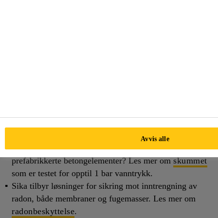
stedet, inkludert mikrobiologiske og kjemiske
angrepsresistente produkter med høy mekanisk
motstand.
Vi kan tilby det unike membransystemet
SikaProof®
A+
som er meget godt egnet til vanntetting av både
nybygg, rehabilitering og prefabrikkerte
betongelementer.
Visste du at vi også har
takmembraner
og membran
som er perfekt for
svømmebasseng
? Med Sika får du
taksystemer som trosser tiden, været og til og med de
tøffeste designkritikerne.
Avvis alle
På jakt etter et vanntettende PU-skum for rør, kanaler og
prefabrikkerte betongelementer? Les mer om
skummet
som er testet for opptil 1 bar vanntrykk.
Sika tilbyr løsninger for sikring mot inntrengning av
radon, både membraner og fugemasser. Les mer om
radonbeskyttelse
.