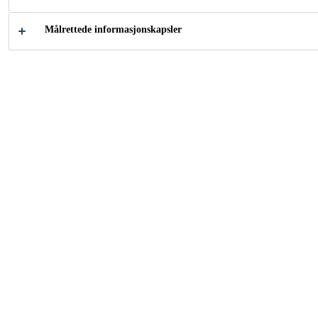
vanntetting
Målrettede informasjonskapsler
Hvordan kan vi hjelpe
deg?
Velg
Vanntetten