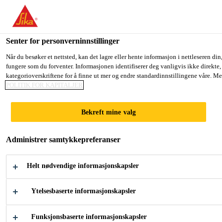
You are accessing "Sika Norge", it seems you are accessing it from
TO SIKA USA
STAY ON THE SIKA NORGE WEB
Senter for personverninnstillinger
Når du besøker et nettsted, kan det lagre eller hente informasjon i nettleseren din
fungere som du forventer. Informasjonen identifiserer deg vanligvis ikke direkte,
Sika Norge
kategorioverskriftene for å finne ut mer og endre standardinnstillingene våre. Me
POLITIK FOR KAPITALJER
Bekreft mine valg
VANNTETTING -
Administrer samtykkepreferanser
PRODUKTER
Helt nødvendige informasjonskapsler
OG LØSNINGER
Ytelsesbaserte informasjonskapsler
SikaProof® A+: Et komplett, hel-limt
Funksjonsbaserte informasjonskapsler
membransystem av høy kvalitet for