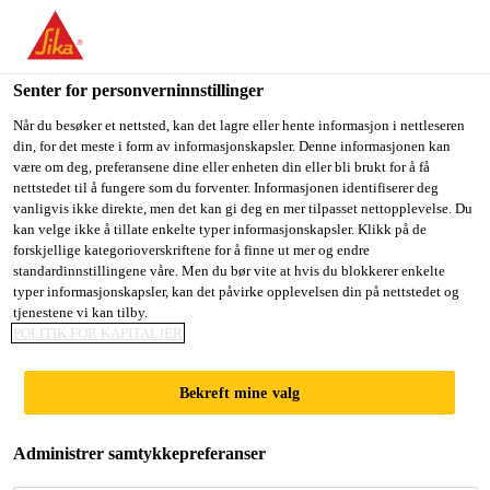
You are accessing "Sika Norge", it seems you are accessing it
from "USA". We have a dedicated website for your country.
Senter for personverninnstillinger
TO
STAY ON THE SIKA
SELECT A
SIKA
Når du besøker et nettsted, kan det lagre eller hente informasjon i nettleseren
NORGE WEBSITE
COUNTRY
din, for det meste i form av informasjonskapsler. Denne informasjonen kan
USA
være om deg, preferansene dine eller enheten din eller bli brukt for å få
nettstedet til å fungere som du forventer. Informasjonen identifiserer deg
vanligvis ikke direkte, men det kan gi deg en mer tilpasset nettopplevelse. Du
Sika Norge
kan velge ikke å tillate enkelte typer informasjonskapsler. Klikk på de
forskjellige kategorioverskriftene for å finne ut mer og endre
standardinnstillingene våre. Men du bør vite at hvis du blokkerer enkelte
typer informasjonskapsler, kan det påvirke opplevelsen din på nettstedet og
tjenestene vi kan tilby.
POLITIK FOR KAPITALJER
SIKAPROOF®
Bekreft mine valg
A+ MEMBRAN­
Administrer samtykkepreferanser
SYSTEM