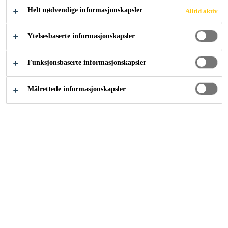
lim med bredt heftspekter.
Helt nødvendige informasjonskapsler
Alltid aktiv
Ytelsesbaserte informasjonskapsler
Kan overmales med de fleste malinger
Utmerkede væregenskaper
Funksjonsbaserte informasjonskapsler
Absorberer akustiske og mekaniske vibrasjoner
Målrettede informasjonskapsler
KONTAKT