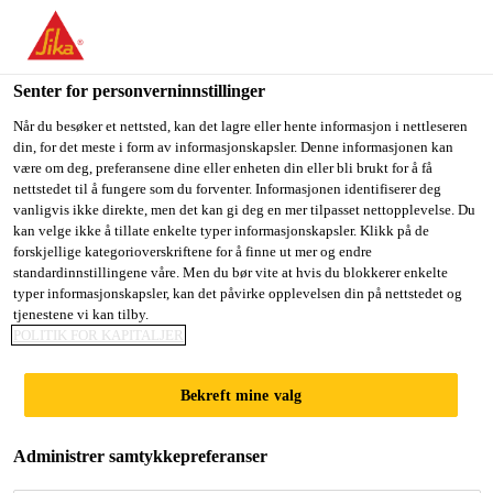
You are accessing "Sika Norge", it seems you are accessing it
from "USA". We have a dedicated website for your country.
Senter for personverninnstillinger
TO
Fugemasse, lim og fugeskum
...
Casco® MultiTech Mi
STAY ON THE SIKA
SELECT A
SIKA
Når du besøker et nettsted, kan det lagre eller hente informasjon i nettleseren
NORGE WEBSITE
COUNTRY
din, for det meste i form av informasjonskapsler. Denne informasjonen kan
USA
være om deg, preferansene dine eller enheten din eller bli brukt for å få
nettstedet til å fungere som du forventer. Informasjonen identifiserer deg
vanligvis ikke direkte, men det kan gi deg en mer tilpasset nettopplevelse. Du
Sika Norge
kan velge ikke å tillate enkelte typer informasjonskapsler. Klikk på de
Casco® MultiTech
forskjellige kategorioverskriftene for å finne ut mer og endre
standardinnstillingene våre. Men du bør vite at hvis du blokkerer enkelte
Mini
typer informasjonskapsler, kan det påvirke opplevelsen din på nettstedet og
tjenestene vi kan tilby.
POLITIK FOR KAPITALJER
Fuktighetsherdende elastisk lim og
Bekreft mine valg
tetningsmasse
Overmalbar universal utendørs lim og fugemasse.
Administrer samtykkepreferanser
1-komponent, løsemiddelfri fugemasse, og utendørs