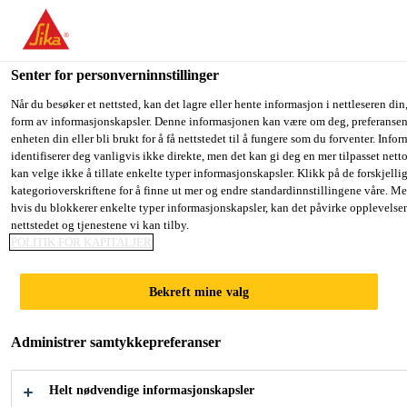
You are accessing "Sika Norge", it seems you are accessing it fro
have a dedicated website for your country.
Senter for personverninnstillinger
TO SIKA
STAY ON THE SIKA NORGE
SE
Fugemasse, lim og fugeskum
...
Casco® MultiTech
USA
WEBSITE
C
Når du besøker et nettsted, kan det lagre eller hente informasjon i nettleseren din,
form av informasjonskapsler. Denne informasjonen kan være om deg, preferansene
enheten din eller bli brukt for å få nettstedet til å fungere som du forventer. Info
identifiserer deg vanligvis ikke direkte, men det kan gi deg en mer tilpasset net
Sika Norge
kan velge ikke å tillate enkelte typer informasjonskapsler. Klikk på de forskjelli
kategorioverskriftene for å finne ut mer og endre standardinnstillingene våre. Me
Casco® MultiTech
hvis du blokkerer enkelte typer informasjonskapsler, kan det påvirke opplevelse
nettstedet og tjenestene vi kan tilby.
POLITIK FOR KAPITALJER
Elastisk, multifunksjonell fugemasse, lim
og tettemasse.
Bekreft mine valg
Casco® MultiTech er en 1-komponent, fleksibel,
Administrer samtykkepreferanser
multifunksjonell fugemasse, lim og tettemasse.
Produktet har et bredt anvendelsesområde, og
Helt nødvendige informasjonskapsler
sikrer god vedheft til mange typer underlag.