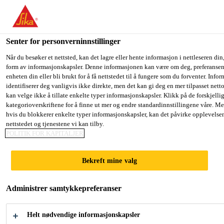
You are accessing "Sika Norge", it seems you are accessing it fro
have a dedicated website for your country.
Senter for personverninnstillinger
TO SIKA
STAY ON THE SIKA NORGE
SE
Gulv- og veggløsninger
...
Sikafloor® CureHard-24
USA
WEBSITE
C
Når du besøker et nettsted, kan det lagre eller hente informasjon i nettleseren din,
form av informasjonskapsler. Denne informasjonen kan være om deg, preferansene
enheten din eller bli brukt for å få nettstedet til å fungere som du forventer. Info
identifiserer deg vanligvis ikke direkte, men det kan gi deg en mer tilpasset net
Sika Norge
kan velge ikke å tillate enkelte typer informasjonskapsler. Klikk på de forskjelli
kategorioverskriftene for å finne ut mer og endre standardinnstillingene våre. Me
Sikafloor®
hvis du blokkerer enkelte typer informasjonskapsler, kan det påvirke opplevelse
nettstedet og tjenestene vi kan tilby.
CureHard-24
POLITIK FOR KAPITALJER
Bekreft mine valg
Natriumsilikat-basert, transparent
overflateherdende støvbinder,
Administrer samtykkepreferanser
impregnering og herdemembran for
betong.
Helt nødvendige informasjonskapsler