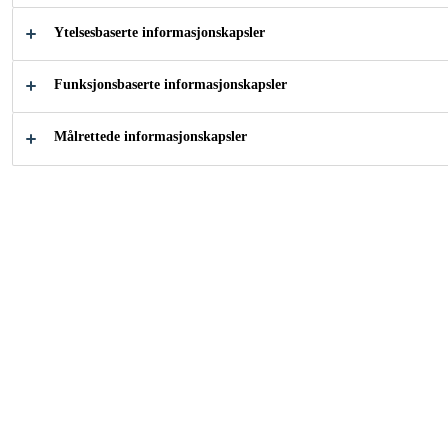
Sikafloor® CureHard-24 er en 1-komponent, klar
Ytelsesbaserte informasjonskapsler
natriumsilikat-basert væske med høyt tørrstoffnivå
med herdeforbedrende og forseglende egenskaper for
Funksjonsbaserte informasjonskapsler
fersk og herdnende betong.
Vis mer
Målrettede informasjonskapsler
Ferdig til bruk
Enkel påføring
Forbedret kjemisk resistens, og slitasjemotstand
sammenlignet med ubehandlet betong