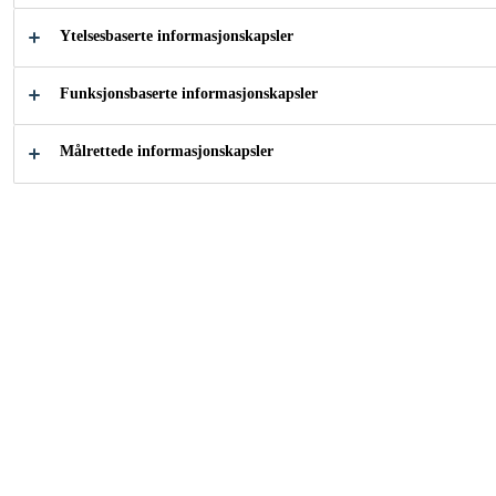
og fargeløs vedheftsforbedrer som reagerer
Ytelsesbaserte informasjonskapsler
med fuktighet og avsetter aktive stoffer på
underlaget. Disse stoffene virker som en forbindelse
Vis mer
Funksjonsbaserte informasjonskapsler
mellom underlaget og primeren eller fugemasser/lim.
Sika® Aktivator-100 er spesielt fremstilt til
Målrettede informasjonskapsler
forbehandling av limflater før påføring av Sikas
Lett å bruke
elastiske lim og fugemasser.
Forbedret vedheft på et bredt
utvalg av ikke-porøse underlag
Kort tørketid
Transparent
KONTAKT