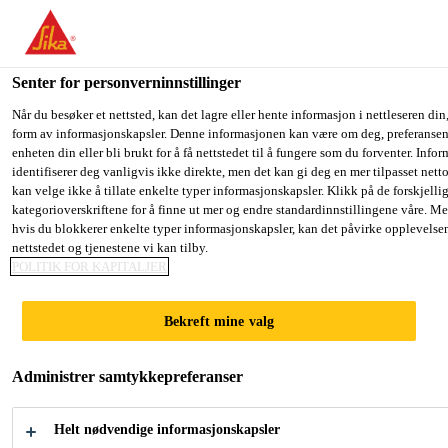
You are accessing "Sika Norge", it seems you are accessing it fro
have a dedicated website for your country.
Senter for personverninnstillinger
TO SIKA
STAY ON THE SIKA NORGE
S
Løsninger innen industri
...
Sika® Aktivator-100
USA
WEBSITE
C
Når du besøker et nettsted, kan det lagre eller hente informasjon i nettleseren din,
form av informasjonskapsler. Denne informasjonen kan være om deg, preferansene
enheten din eller bli brukt for å få nettstedet til å fungere som du forventer. Info
identifiserer deg vanligvis ikke direkte, men det kan gi deg en mer tilpasset net
Sika Norge
kan velge ikke å tillate enkelte typer informasjonskapsler. Klikk på de forskjelli
kategorioverskriftene for å finne ut mer og endre standardinnstillingene våre. Me
Sika® Aktivator-
hvis du blokkerer enkelte typer informasjonskapsler, kan det påvirke opplevelse
nettstedet og tjenestene vi kan tilby.
100
POLITIK FOR KAPITALJER
Bekreft mine valg
LØSEMIDDELBASERT
VEDHEFTSFORBEDRER FOR
Administrer samtykkepreferanser
VARIERTE UNDERLAG
Helt nødvendige informasjonskapsler
Sika® Aktivator-100 er en løsemiddelbasert