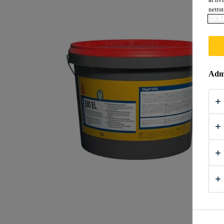
nettst
POLI
Admi