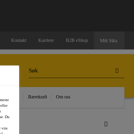
Kontakt
Karriere
B2B eShop
Mitt Sika
 Kunnskap
Bærekraft
Om oss
 meste
eller
n
se. Du
 vite
på