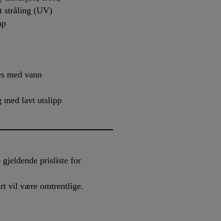
ett stråling (UV)
amp
øres med vann
 med lavt utslipp
 gjeldende prisliste for
art vil være omtrentlige.