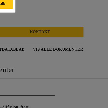
 alle
KONTAKT
TDATABLAD
VIS ALLE DOKUMENTER
nter
diffusjon, frost,