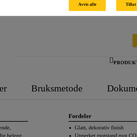
Avvis alle
Tillat
PRODUK
er
Bruksmetode
Dokume
Fordeler
ende,
Glatt, dekorativ finish
dig belegg
Utmerket motstand mot CO₂-