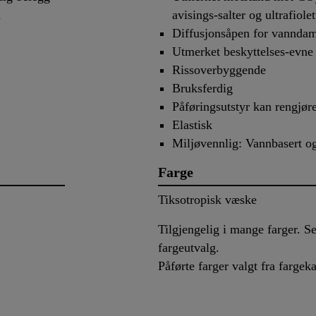
n
avisings-salter og ultrafiol
Diffusjonsåpen for vannd
Utmerket beskyttelses-evne
Rissoverbyggende
Bruksferdig
Påføringsutstyr kan rengj
Elastisk
Miljøvennlig: Vannbasert og
Farge
Tiksotropisk væske
Tilgjengelig i mange farger. Se
fargeutvalg.
Påførte farger valgt fra fargek