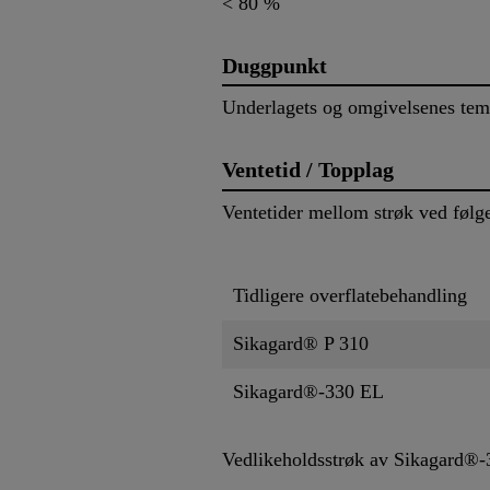
< 80 %
Duggpunkt
Underlagets og omgivelsenes tem
Ventetid / Topplag
Ventetider mellom strøk ved følg
Tidligere overflatebehandling
Sikagard® P 310
Sikagard®-330 EL
Vedlikeholdsstrøk av Sikagard®-3