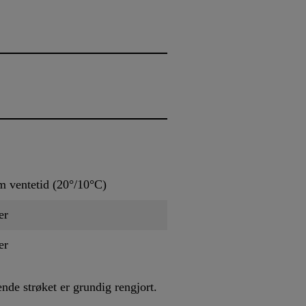
 ventetid (20°/10°C)
er
er
de strøket er grundig rengjort.