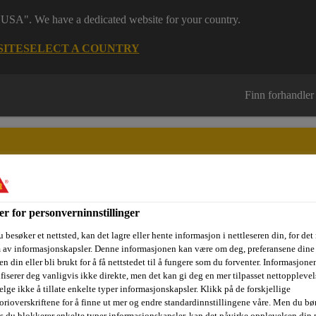
 "USA". We have a dedicated website for your country.
SITE
SELECT A COUNTRY
Finn forhandler
er for personverninnstillinger
sjektområder
Dokumentasjon
Referanseprosjekter
Kurs og
 besøker et nettsted, kan det lagre eller hente informasjon i nettleseren din, for det
m av informasjonskapsler. Denne informasjonen kan være om deg, preferansene dine 
n din eller bli brukt for å få nettstedet til å fungere som du forventer. Informasjone
ifiserer deg vanligvis ikke direkte, men det kan gi deg en mer tilpasset nettopplevel
elge ikke å tillate enkelte typer informasjonskapsler. Klikk på de forskjellige
e
Beskyttende belegg
Sikagard®-330 EL
orioverskriftene for å finne ut mer og endre standardinnstillingene våre. Men du bør
is du blokkerer enkelte typer informasjonskapsler, kan det påvirke opplevelsen din 