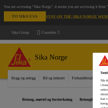
You are accessing "Sika Norge", it seems you are accessing it from
TO SIKA USA
STAY ON THE SIKA NORGE WEB
Sika Group
Countries
Sika Norge
Sent
Bygg og anlegg
Bil og industri
Forhandlersalg
Pro
Når du
i for
enhete
ident
kan v
Betong, mørtel og forsterkning
Betongbeskyttels
kateg
at hv