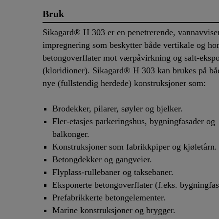
Bruk
Sikagard® H 303 er en penetrerende, vannavvise
impregnering som beskytter både vertikale og hor
betongoverflater mot værpåvirkning og salt-eksp
(kloridioner). Sikagard® H 303 kan brukes på b
nye (fullstendig herdede) konstruksjoner som:
Brodekker, pilarer, søyler og bjelker.
Fler-etasjes parkeringshus, bygningfasader og
balkonger.
Konstruksjoner som fabrikkpiper og kjøletårn.
Betongdekker og gangveier.
Flyplass-rullebaner og taksebaner.
Eksponerte betongoverflater (f.eks. bygningfas
Prefabrikkerte betongelementer.
Marine konstruksjoner og brygger.