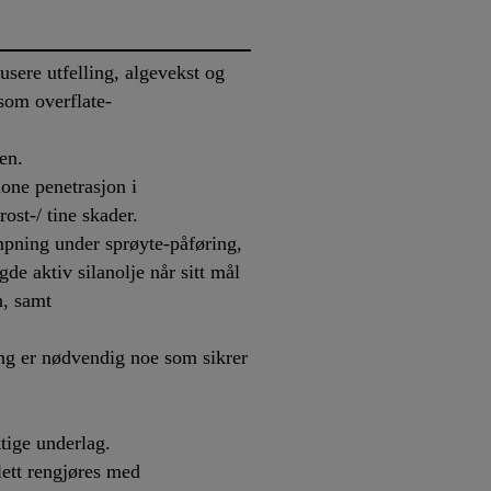
usere utfelling, algevekst og
som overflate-
en.
ione penetrasjon i
st-/ tine skader.
pning under sprøyte-påføring,
de aktiv silanolje når sitt mål
n, samt
ng er nødvendig noe som sikrer
tige underlag.
lett rengjøres med