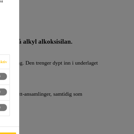
på
ert på alkyl alkoksisilan.
aktiv
.
kst og skitt-ansamlinger, samtidig som