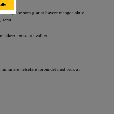
r.
 alle
føring, noe som gjør at høyere mengde aktiv
n, samt
 sikrer konstant kvalitet.
 å minimere helsefare forbundet med bruk av