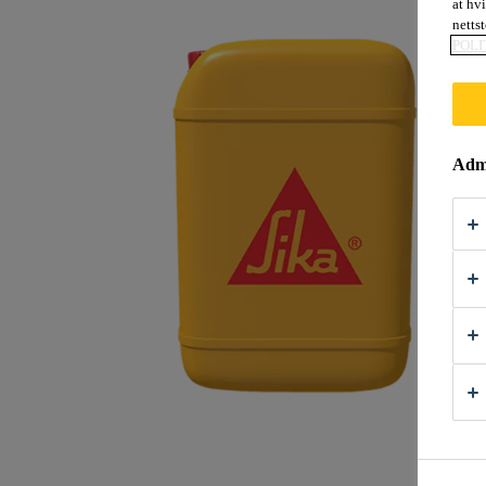
at hv
nettst
POLI
Admi