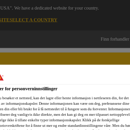
 "USA". We have a dedicated website for your country.
SITE
SELECT A COUNTRY
Finn forhandler
er for personverninnstillinger
sjektområder
Dokumentasjon
Referanseprosjekter
Kurs og
 besøker et nettsted, kan det lagre eller hente informasjon i nettleseren din, for det
m av informasjonskapsler. Denne informasjonen kan være om deg, preferansene dine 
n din eller bli brukt for å få nettstedet til å fungere som du forventer. Informasjone
ifiserer deg vanligvis ikke direkte, men det kan gi deg en mer tilpasset nettopplevel
e
Impregnering
Sikagard® H 303
elge ikke å tillate enkelte typer informasjonskapsler. Klikk på de forskjellige
orioverskriftene for å finne ut mer og endre standardinnstillingene våre. Men du bør