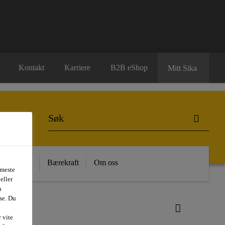
Kontakt
Karriere
B2B eShop
Mitt Sika
 Kunnskap
Bærekraft
Om oss
 meste
eller
n
se. Du
 vite