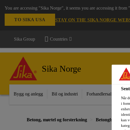
You are accessing "Sika Norge", it seems you are accessing it from
TO SIKA USA
STAY ON THE SIKA NORGE WEB
Sika Group
Countries
Sika Norge
Sent
Bygg og anlegg
Bil og industri
Forhandlersalg
Pro
Når du
i for
enhete
ident
Betong, mørtel og forsterkning
Betongbeskyttels
kan v
kateg