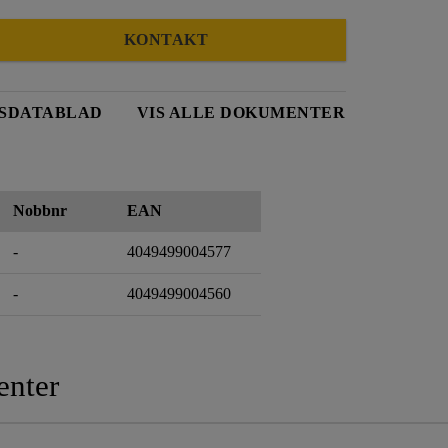
KONTAKT
SDATABLAD
VIS ALLE DOKUMENTER
Nobbnr
EAN
-
4049499004577
-
4049499004560
nter