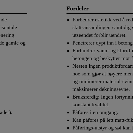
Fordeler
nde
Forbedrer estetikk ved å red
isontale
skitt-ansamlinger, samtidig 
onering
utseendet forblir uendret.
åde gamle og
Penetrerer dypt inn i betong
Forhindrer vann- og klorid-
betongen og beskytter mot fro
Nesten ingen produktfordam
noe som gjør at høyere meng
og minimerer material-svin
maksimerer dekningsevne.
Bruksferdig: Ingen fortynni
konstant kvalitet.
ader).
Påføres i en omgang.
Kan påføres på lett matt-fuk
Påførings-utstyr og søl kan 