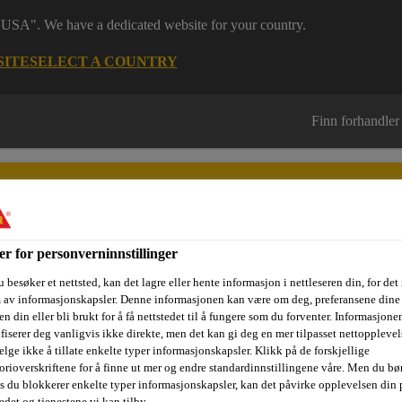
 "USA". We have a dedicated website for your country.
SITE
SELECT A COUNTRY
Finn forhandler
er for personverninnstillinger
 besøker et nettsted, kan det lagre eller hente informasjon i nettleseren din, for det
sjektområder
Dokumentasjon
Referanseprosjekter
Kurs og
m av informasjonskapsler. Denne informasjonen kan være om deg, preferansene dine 
n din eller bli brukt for å få nettstedet til å fungere som du forventer. Informasjone
ifiserer deg vanligvis ikke direkte, men det kan gi deg en mer tilpasset nettopplevel
elge ikke å tillate enkelte typer informasjonskapsler. Klikk på de forskjellige
orioverskriftene for å finne ut mer og endre standardinnstillingene våre. Men du bør
ring og reparasjon
Behandling for fjerning av graffiti
Sikag
is du blokkerer enkelte typer informasjonskapsler, kan det påvirke opplevelsen din 
edet og tjenestene vi kan tilby.