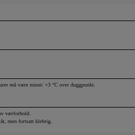
rer må være minst: +3 °C over duggpunkt.
av værforhold.
våt, men fortsatt klebrig.