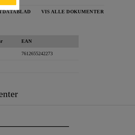
TDATABLAD
VIS ALLE DOKUMENTER
r
EAN
7612655242273
nter