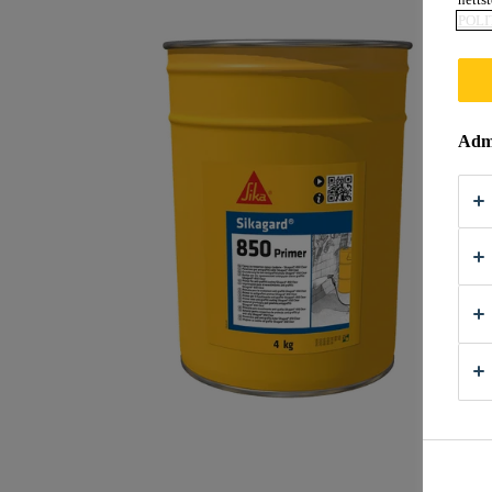
POLI
Admi