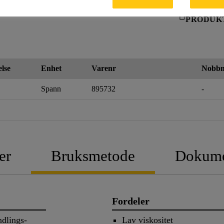
PRODUK
else
Enhet
Varenr
Nobbn
Spann
895732
-
er
Bruksmetode
Dokume
Fordeler
ndlings-
Lav viskositet