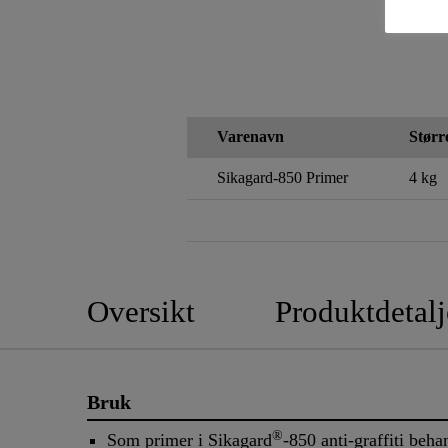
Varenavn
Størr
Sikagard-850 Primer
4 kg
Oversikt
Produktdetalj
Bruk
®
Som primer i Sikagard
-850 anti-graffiti beha