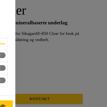
rimer
elagte, mineralbaserte underlag
g primer for Sikagard®-850 Clear for bruk på
ffekt av påføring og vedheft.
aktiv
KONTAKT
 alle