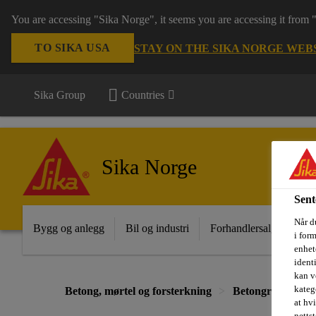
You are accessing "Sika Norge", it seems you are accessing it from
TO SIKA USA
STAY ON THE SIKA NORGE WEB
Sika Group
Countries
Sika Norge
Sent
Når du
Bygg og anlegg
Bil og industri
Forhandlersalg
Pro
i for
enhete
ident
kan v
kateg
Betong, mørtel og forsterkning
Betongrehabilite
at hv
nettst