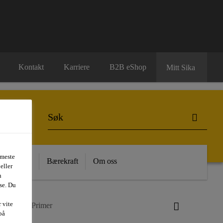
Kontakt
Karriere
B2B eShop
Mitt Sika
 meste
 Kunnskap
Bærekraft
Om oss
eller
n
se. Du
 vite
ard®-850 Primer
på