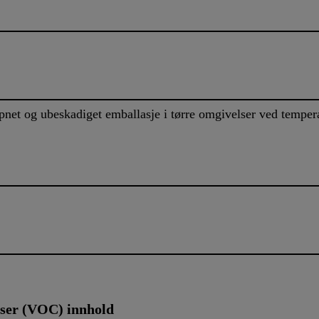
uåpnet og ubeskadiget emballasje i tørre omgivelser ved temp
lser (VOC) innhold