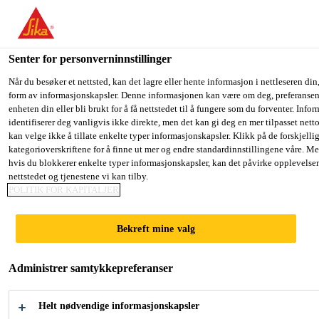
You are accessing "Sika Norge", it seems you are accessing it fro
have a dedicated website for your country.
Senter for personverninnstillinger
TO SIKA
STAY ON THE SIKA NORGE
S
Betong, mørtel og forsterkning
...
SikaTop® Armate
USA
WEBSITE
C
Når du besøker et nettsted, kan det lagre eller hente informasjon i nettleseren din,
form av informasjonskapsler. Denne informasjonen kan være om deg, preferansene
enheten din eller bli brukt for å få nettstedet til å fungere som du forventer. Info
identifiserer deg vanligvis ikke direkte, men det kan gi deg en mer tilpasset net
Sika Norge
kan velge ikke å tillate enkelte typer informasjonskapsler. Klikk på de forskjelli
kategorioverskriftene for å finne ut mer og endre standardinnstillingene våre. Me
SikaTop®
hvis du blokkerer enkelte typer informasjonskapsler, kan det påvirke opplevelse
nettstedet og tjenestene vi kan tilby.
Armatec®-110
POLITIK FOR KAPITALJER
EpoCem®
Bekreft mine valg
Administrer samtykkepreferanser
Heftforbedrer og korrosjonsbeskyttelse.
SikaTop® Armatec®-110 EpoCem® er et 3-
Helt nødvendige informasjonskapsler