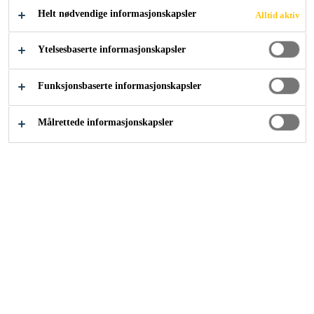
Helt nødvendige informasjonskapsler
Alltid aktiv
Betong, mørtel og forsterkning
...
Vannreduserende til
Ytelsesbaserte informasjonskapsler
Funksjonsbaserte informasjonskapsler
Her finner du produkter tilpasset både
ferdigbetong- og elementindustri.
Målrettede informasjonskapsler