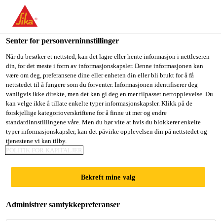
You are accessing "Sika Norge", it seems you are accessing it
from "USA". We have a dedicated website for your country.
Senter for personverninnstillinger
TO
STAY ON THE SIKA
SELECT A
SIKA
Når du besøker et nettsted, kan det lagre eller hente informasjon i nettleseren
NORGE WEBSITE
COUNTRY
din, for det meste i form av informasjonskapsler. Denne informasjonen kan
USA
være om deg, preferansene dine eller enheten din eller bli brukt for å få
nettstedet til å fungere som du forventer. Informasjonen identifiserer deg
vanligvis ikke direkte, men det kan gi deg en mer tilpasset nettopplevelse. Du
Sika Norge
kan velge ikke å tillate enkelte typer informasjonskapsler. Klikk på de
forskjellige kategorioverskriftene for å finne ut mer og endre
standardinnstillingene våre. Men du bør vite at hvis du blokkerer enkelte
typer informasjonskapsler, kan det påvirke opplevelsen din på nettstedet og
tjenestene vi kan tilby.
VANNREDUSEREN
POLITIK FOR KAPITALJER
DE TILSETNINGER
Bekreft mine valg
Administrer samtykkepreferanser