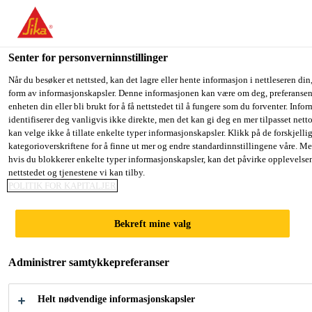
You are accessing "Sika Norge", it seems you are accessing it fro
have a dedicated website for your country.
Senter for personverninnstillinger
TO SIKA
STAY ON THE SIKA NORGE
S
Fugemasse, lim og fugeskum
...
Sikaflex®-403 Tank &
USA
WEBSITE
C
Når du besøker et nettsted, kan det lagre eller hente informasjon i nettleseren din,
form av informasjonskapsler. Denne informasjonen kan være om deg, preferansene
enheten din eller bli brukt for å få nettstedet til å fungere som du forventer. Info
identifiserer deg vanligvis ikke direkte, men det kan gi deg en mer tilpasset net
Sika Norge
kan velge ikke å tillate enkelte typer informasjonskapsler. Klikk på de forskjelli
kategorioverskriftene for å finne ut mer og endre standardinnstillingene våre. Me
Sikaflex®-403
hvis du blokkerer enkelte typer informasjonskapsler, kan det påvirke opplevelse
nettstedet og tjenestene vi kan tilby.
Tank & Silo
POLITIK FOR KAPITALJER
Bekreft mine valg
Elastisk polyuretanforsegling for tanker
og siloer
Administrer samtykkepreferanser
Sikaflex®-403 Tank & Silo er en 1-komponent, fukt-
Helt nødvendige informasjonskapsler
herdende, elastisk polyuretanforsegling som er