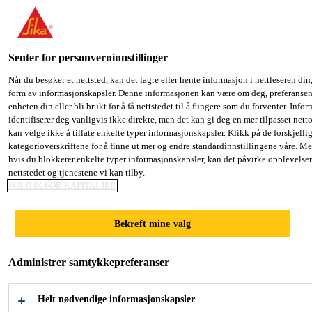
You are accessing "Sika Norge", it seems you are accessing it fro
have a dedicated website for your country.
Senter for personverninnstillinger
TO SIKA
STAY ON THE SIKA NORGE
S
Fugemasse, lim og fugeskum
...
SikaCeram®-204 Me
USA
WEBSITE
C
Når du besøker et nettsted, kan det lagre eller hente informasjon i nettleseren din,
form av informasjonskapsler. Denne informasjonen kan være om deg, preferansene
enheten din eller bli brukt for å få nettstedet til å fungere som du forventer. Info
identifiserer deg vanligvis ikke direkte, men det kan gi deg en mer tilpasset net
Sika Norge
kan velge ikke å tillate enkelte typer informasjonskapsler. Klikk på de forskjelli
kategorioverskriftene for å finne ut mer og endre standardinnstillingene våre. Me
SikaCeram®-204
hvis du blokkerer enkelte typer informasjonskapsler, kan det påvirke opplevelse
nettstedet og tjenestene vi kan tilby.
Medium
POLITIK FOR KAPITALJER
Bekreft mine valg
Flislim egnet for små og mellomstore
keramiske fliser
Administrer samtykkepreferanser
SikaCeram®-204 Medium er et sementbasert,
Helt nødvendige informasjonskapsler
forbedret lim for mellomstore keramiske fliser. Det