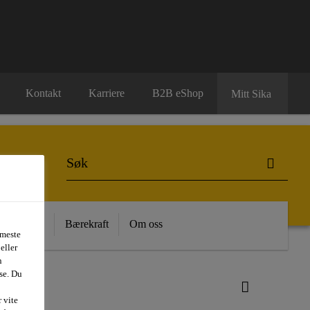
Kontakt
Karriere
B2B eShop
Mitt Sika
 Kunnskap
Bærekraft
Om oss
 meste
eller
n
se. Du
 vite