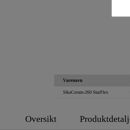
Varenavn
SikaCeram-260 StarFlex
Oversikt
Produktdetalj