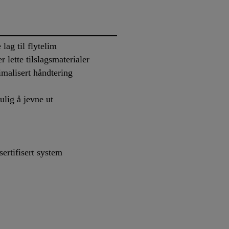
 lag til flytelim
 lette tilslagsmaterialer
imalisert håndtering
ulig å jevne ut
rtifisert system