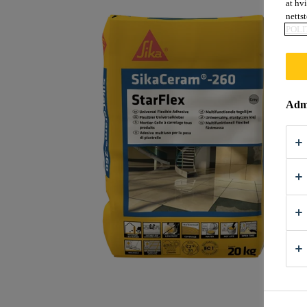
at hv
nettst
POLI
Admi