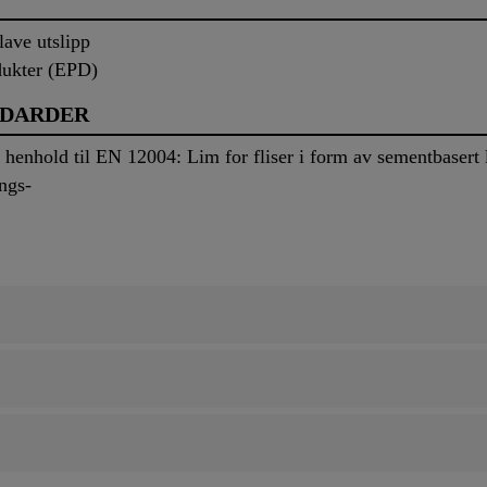
ve utslipp
odukter (EPD)
NDARDER
henhold til EN 12004: Lim for fliser i form av sementbasert l
ngs-