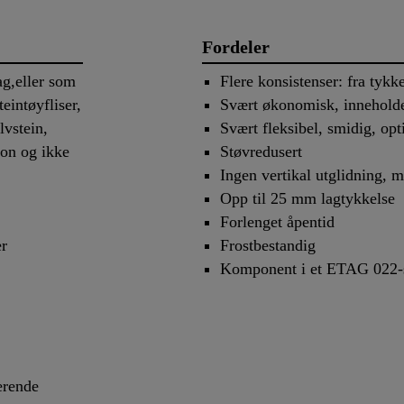
Fordeler
ag,eller som
Flere konsistenser: fra tykke
teintøyfliser,
Svært økonomisk, inneholder
lvstein,
Svært fleksibel, smidig, opt
jon og ikke
Støvredusert
Ingen vertikal utglidning, m
Opp til 25 mm lagtykkelse
Forlenget åpentid
r
Frostbestandig
Komponent i et ETAG 022-se
erende