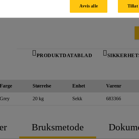
Avvis alle
Tillat
PRODUKTDATABLAD
SIKKERHET
Farge
Størrelse
Enhet
Varenr
Grey
20 kg
Sekk
683366
er
Bruksmetode
Dokume