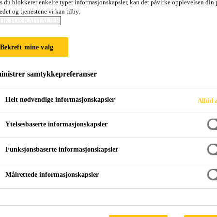
is du blokkerer enkelte typer informasjonskapsler, kan det påvirke opplevelsen din 
SikaCeram®-260 
edet og tjenestene vi kan tilby.
TIK FOR KAPITALJER
Fleksibelt, multikonsistent, høyeffektivt, st
Bekreft mine valg
fyllstoffer
nistrer samtykkepreferanser
Flerkonsistent, sementbasert, hydraulisk herdende, sv
optimalisert flislim med lette fyllstoffer for tynn-, mellom- og tykklagsmetoden opp til 25 mm lag-
Helt nødvendige informasjonskapsler
Alltid 
tykkelse. Oppfyller kravene til C2 TE S1 i henho
Ytelsesbaserte informasjonskapsler
Flere konsistenser: fra tykke lag til flytelim
Funksjonsbaserte informasjonskapsler
Svært økonomisk, inneholder lette tilslagsmaterial
Målrettede informasjonskapsler
Svært fleksibel, smidig, optimalisert håndtering