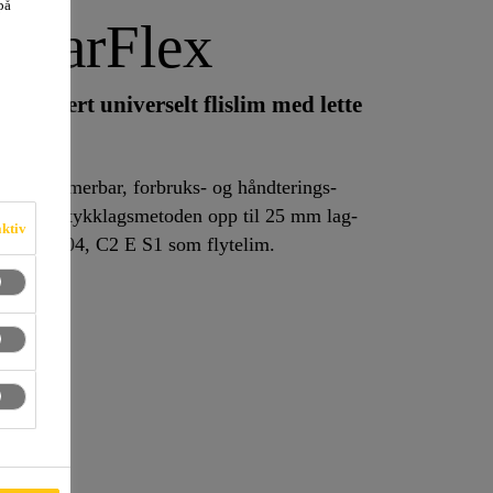
på
StarFlex
øvredusert universelt flislim med lette
ært deformerbar, forbruks- og håndterings-
aktiv
ld til EN 12004, C2 E S1 som flytelim.
er