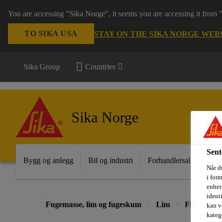
You are accessing "Sika Norge", it seems you are accessing it from
TO SIKA USA
STAY ON THE SIKA NORGE WEB
Sika Group
Countries
Sika Norge
Sent
Bygg og anlegg
Bil og industri
Forhandlersalg
Pro
Når du
i for
enhete
ident
Fugemasse, lim og fugeskum
Lim
Flislim til 
kan v
kateg