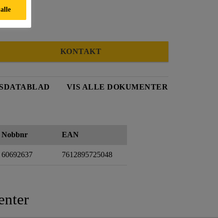
 alle
KONTAKT
SDATABLAD
VIS ALLE DOKUMENTER
Nobbnr
EAN
60692637
7612895725048
nter