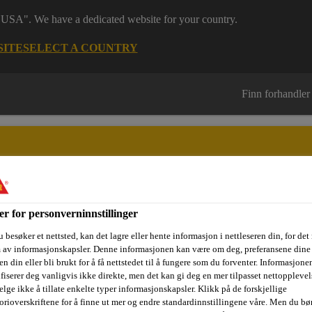
 "USA". We have a dedicated website for your country.
SITE
SELECT A COUNTRY
Finn forhandler
er for personverninnstillinger
sjektområder
Dokumentasjon
Referanseprosjekter
Kurs og
 besøker et nettsted, kan det lagre eller hente informasjon i nettleseren din, for det
m av informasjonskapsler. Denne informasjonen kan være om deg, preferansene dine 
n din eller bli brukt for å få nettstedet til å fungere som du forventer. Informasjone
ifiserer deg vanligvis ikke direkte, men det kan gi deg en mer tilpasset nettopplevel
gulv og vegg
SikaCeram®-260 StarFlex
elge ikke å tillate enkelte typer informasjonskapsler. Klikk på de forskjellige
orioverskriftene for å finne ut mer og endre standardinnstillingene våre. Men du bør