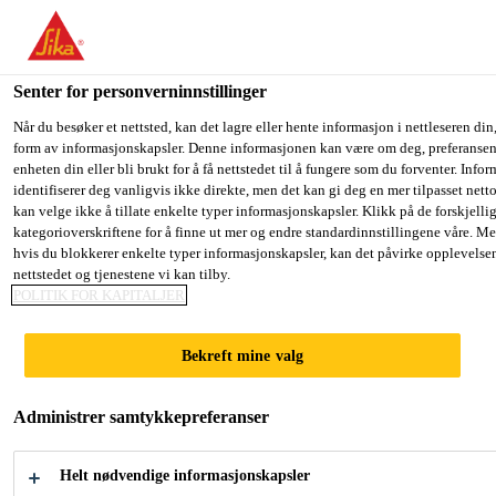
You are accessing "Sika Norge", it seems you are accessing it fro
have a dedicated website for your country.
Senter for personverninnstillinger
TO SIKA
STAY ON THE SIKA NORGE
S
Fugemasse, lim og fugeskum
...
Sikalastic®-220 W
USA
WEBSITE
C
Når du besøker et nettsted, kan det lagre eller hente informasjon i nettleseren din,
form av informasjonskapsler. Denne informasjonen kan være om deg, preferansene
enheten din eller bli brukt for å få nettstedet til å fungere som du forventer. Info
identifiserer deg vanligvis ikke direkte, men det kan gi deg en mer tilpasset net
Sika Norge
kan velge ikke å tillate enkelte typer informasjonskapsler. Klikk på de forskjelli
kategorioverskriftene for å finne ut mer og endre standardinnstillingene våre. Me
Sikalastic®-220 W
hvis du blokkerer enkelte typer informasjonskapsler, kan det påvirke opplevelse
nettstedet og tjenestene vi kan tilby.
POLITIK FOR KAPITALJER
Harpiksbasert smøremembran for
vanntetting
Bekreft mine valg
Sikalastic®-220 W er en påføringsklar,
Administrer samtykkepreferanser
enkomponent, vannbasert, flytende påført membran
for våtrom. Gir en helbundet vanntett overflate klar
Helt nødvendige informasjonskapsler
for påføring av fliser. Tykkelse ≥ 0,5 mm. Innvendig