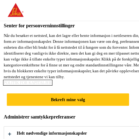
You are accessing "Sika Norge", it seems you are accessing it fro
have a dedicated website for your country.
Senter for personverninnstillinger
TO SIKA
STAY ON THE SIKA NORGE
SE
Fugemasse, lim og fugeskum
...
Casco® Cascol WoodF
USA
WEBSITE
C
Når du besøker et nettsted, kan det lagre eller hente informasjon i nettleseren din,
form av informasjonskapsler. Denne informasjonen kan være om deg, preferansene
enheten din eller bli brukt for å få nettstedet til å fungere som du forventer. Info
identifiserer deg vanligvis ikke direkte, men det kan gi deg en mer tilpasset net
Sika Norge
kan velge ikke å tillate enkelte typer informasjonskapsler. Klikk på de forskjelli
kategorioverskriftene for å finne ut mer og endre standardinnstillingene våre. Me
Casco® Cascol
hvis du blokkerer enkelte typer informasjonskapsler, kan det påvirke opplevelse
nettstedet og tjenestene vi kan tilby.
WoodFiller
POLITIK FOR KAPITALJER
Bekreft mine valg
Vannbasert trefiller
Administrer samtykkepreferanser
For fylling og reparasjon av sprekker og hull i tre.
Kan slipes og males.
Helt nødvendige informasjonskapsler