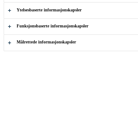
Innendørs bruk
Ytelsesbaserte informasjonskapsler
Kort tørketid
Funksjonsbaserte informasjonskapsler
Har god fyllevne
KONTAKT
Målrettede informasjonskapsler