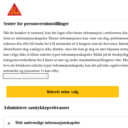
You are accessing "Sika Norge", it seems you are accessing it fro
have a dedicated website for your country.
Senter for personverninnstillinger
TO SIKA
STAY ON THE SIKA NORGE
SE
Fugemasse, lim og fugeskum
...
Casco® Strong Epoxy
USA
WEBSITE
C
Når du besøker et nettsted, kan det lagre eller hente informasjon i nettleseren din,
form av informasjonskapsler. Denne informasjonen kan være om deg, preferansene
enheten din eller bli brukt for å få nettstedet til å fungere som du forventer. Info
identifiserer deg vanligvis ikke direkte, men det kan gi deg en mer tilpasset net
Sika Norge
kan velge ikke å tillate enkelte typer informasjonskapsler. Klikk på de forskjelli
kategorioverskriftene for å finne ut mer og endre standardinnstillingene våre. Me
Casco® Strong
hvis du blokkerer enkelte typer informasjonskapsler, kan det påvirke opplevelse
nettstedet og tjenestene vi kan tilby.
Epoxy Rapid
POLITIK FOR KAPITALJER
Bekreft mine valg
Epoksybasert, 2-komponent lim som er
ideelt for hurtige, sterke og usynlige
Administrer samtykkepreferanser
reparasjoner
Helt nødvendige informasjonskapsler
Limfugen er motstandsdyktig mot vann, normale