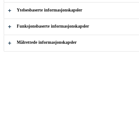
Hefter direkte
Ytelsesbaserte informasjonskapsler
Vannbestandig ved vask opp til +60 °C.
Funksjonsbaserte informasjonskapsler
KONTAKT
Målrettede informasjonskapsler