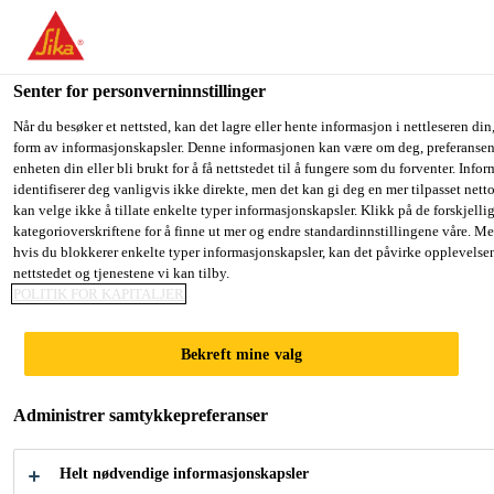
You are accessing "Sika Norge", it seems you are accessing it fro
have a dedicated website for your country.
Senter for personverninnstillinger
TO SIKA
STAY ON THE SIKA NORGE
SE
Fugemasse, lim og fugeskum
...
Casco® Textillim
USA
WEBSITE
C
Når du besøker et nettsted, kan det lagre eller hente informasjon i nettleseren din,
form av informasjonskapsler. Denne informasjonen kan være om deg, preferansene
enheten din eller bli brukt for å få nettstedet til å fungere som du forventer. Info
identifiserer deg vanligvis ikke direkte, men det kan gi deg en mer tilpasset net
Sika Norge
kan velge ikke å tillate enkelte typer informasjonskapsler. Klikk på de forskjelli
kategorioverskriftene for å finne ut mer og endre standardinnstillingene våre. Me
Casco® Textillim
hvis du blokkerer enkelte typer informasjonskapsler, kan det påvirke opplevelse
nettstedet og tjenestene vi kan tilby.
POLITIK FOR KAPITALJER
Beregnet for grove tekstiler, f.eks. jeans,
arbeidsklær, telt og lignende
Bekreft mine valg
Tekstillim beregnet for grove tekstiler, f.eks. jeans,
Administrer samtykkepreferanser
arbeidsklær, telt og lignende.
Helt nødvendige informasjonskapsler
Høy umiddelbar styrke