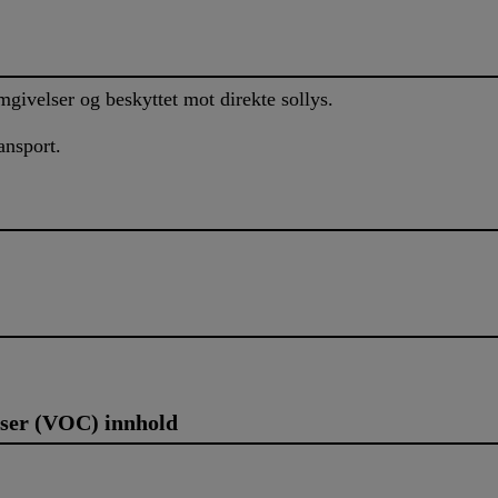
givelser og beskyttet mot direkte sollys.
ansport.
lser (VOC) innhold