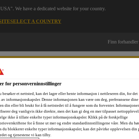
 "USA". We have a dedicated website for your country.
SITE
SELECT A COUNTRY
Finn forhandler
er for personverninnstillinger
 besøker et nettsted, kan det lagre eller hente informasjon i nettleseren din, for det
m av informasjonskapsler. Denne informasjonen kan være om deg, preferansene dine 
sjektområder
Dokumentasjon
Referanseprosjekter
Kurs og
n din eller bli brukt for å få nettstedet til å fungere som du forventer. Informasjone
ifiserer deg vanligvis ikke direkte, men det kan gi deg en mer tilpasset nettopplevel
elge ikke å tillate enkelte typer informasjonskapsler. Klikk på de forskjellige
orioverskriftene for å finne ut mer og endre standardinnstillingene våre. Men du bør
slim
Casco® Fix-In
is du blokkerer enkelte typer informasjonskapsler, kan det påvirke opplevelsen din 
edet og tjenestene vi kan tilby.