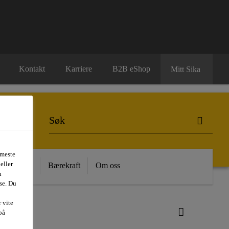
Kontakt
Karriere
B2B eShop
Mitt Sika
 meste
eller
 Kunnskap
Bærekraft
Om oss
n
se. Du
 vite
på