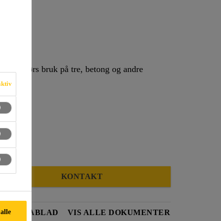
 innendørs bruk på tre, betong og andre
aktiv
KONTAKT
 alle
ETSDATABLAD
VIS ALLE DOKUMENTER