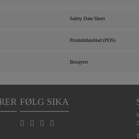
Safety Data Sheet
Produktdatablad (PDS)
Brosjyrer
RER
FØLG SIKA
S
2
T