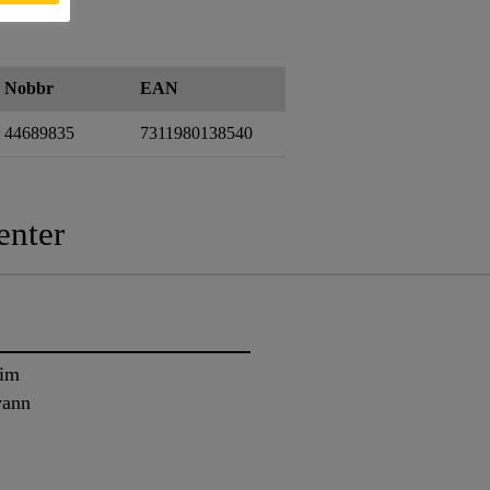
Nobbr
EAN
44689835
7311980138540
nter
lim
vann