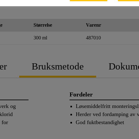
e
Størrelse
Varenr
300 ml
487010
er
Bruksmetode
Dokume
Fordeler
tverk og
Løsemiddelfritt monterings
klorid
Herder ved fordamping av 
 for
God fuktbestandighet