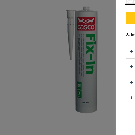
POLI
Admi