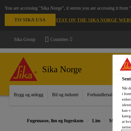
You are accessing "Sika Norge", it seems you are accessing it from
TO SIKA USA
STAY ON THE SIKA NORGE WEB
Sika Group
Countries
Sika Norge
Sent
Når du
i for
Bygg og anlegg
Bil og industri
Forhandlersalg
Pro
enhete
ident
kan v
kateg
Fugemasse, lim og fugeskum
Lim
Montering
at hv
nettst