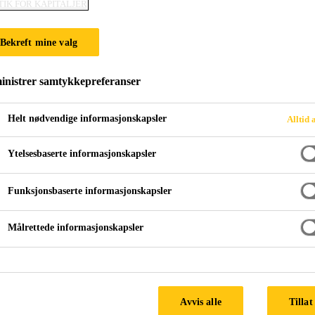
TIK FOR KAPITALJER
Casco® Fix-In
Bekreft mine valg
Vannbasert monteringslim
nistrer samtykkepreferanser
Vannbasert monteringslim med meget bra våthugg, for
absorberende materialer.
Helt nødvendige informasjonskapsler
Alltid 
Ytelsesbaserte informasjonskapsler
Løsemiddelfritt monteringslim
Funksjonsbaserte informasjonskapsler
Herder ved fordamping av vann
God fuktbestandighet
Målrettede informasjonskapsler
Avvis alle
Tillat
PRODUKTDATABLAD
SIKKERH