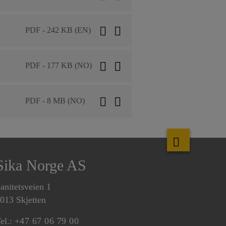
PDF - 242 KB (EN)
PDF - 177 KB (NO)
PDF - 8 MB (NO)
Sika Norge AS
anitetsveien 1
013 Skjetten
el.:
+47 67 06 79 00