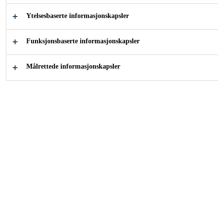
kompoent skum for bruk hele året. Det er ideelt til å
Ytelsesbaserte informasjonskapsler
fylle forbindelsesfuger rundt vinduer og dører da det
har lav etterekspansjon og lavt herdetrykk.Skummet
Vis mer
Funksjonsbaserte informasjonskapsler
er fleksibelt og kan ta opp bevegelser i fugen.
Kan bruke som håndskum eller pistolskum.
Målrettede informasjonskapsler
Kombi-ventil - kan brukes både med pistol og
dyse
Kan brukes ved temperaturer ned til - 10°C
Fleksibelt
KONTAKT