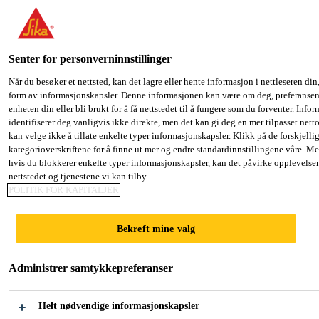
You are accessing "Sika Norge", it seems you are accessing it fro
have a dedicated website for your country.
Senter for personverninnstillinger
TO SIKA
STAY ON THE SIKA NORGE
SE
Fugemasse, lim og fugeskum
...
Casco® AllSeason Fl
USA
WEBSITE
C
Når du besøker et nettsted, kan det lagre eller hente informasjon i nettleseren din,
form av informasjonskapsler. Denne informasjonen kan være om deg, preferansene
enheten din eller bli brukt for å få nettstedet til å fungere som du forventer. Info
identifiserer deg vanligvis ikke direkte, men det kan gi deg en mer tilpasset net
Sika Norge
kan velge ikke å tillate enkelte typer informasjonskapsler. Klikk på de forskjelli
kategorioverskriftene for å finne ut mer og endre standardinnstillingene våre. Me
Casco® AllSeason
hvis du blokkerer enkelte typer informasjonskapsler, kan det påvirke opplevelse
nettstedet og tjenestene vi kan tilby.
FlexFoam
POLITIK FOR KAPITALJER
Bekreft mine valg
Fleksibelt polyuretanskum for bruk hele
året. Kan brukes som håndskum eller
Administrer samtykkepreferanser
pistolskum.
Helt nødvendige informasjonskapsler
Casco® AllSeason FlexFoam er et fleksibelt 1-