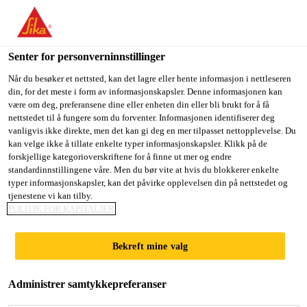
You are accessing "Sika Norge", it seems you are accessing it
from "USA". We have a dedicated website for your country.
Senter for personverninnstillinger
TO
Fugemasse, lim og fugeskum
...
Sika Boom®-455 Ston
STAY ON THE SIKA
SELECT A
SIKA
Når du besøker et nettsted, kan det lagre eller hente informasjon i nettleseren
NORGE WEBSITE
COUNTRY
din, for det meste i form av informasjonskapsler. Denne informasjonen kan
USA
være om deg, preferansene dine eller enheten din eller bli brukt for å få
nettstedet til å fungere som du forventer. Informasjonen identifiserer deg
vanligvis ikke direkte, men det kan gi deg en mer tilpasset nettopplevelse. Du
Sika Norge
kan velge ikke å tillate enkelte typer informasjonskapsler. Klikk på de
Sika Boom®-455
forskjellige kategorioverskriftene for å finne ut mer og endre
standardinnstillingene våre. Men du bør vite at hvis du blokkerer enkelte
Stone Fix
typer informasjonskapsler, kan det påvirke opplevelsen din på nettstedet og
tjenestene vi kan tilby.
POLITIK FOR KAPITALJER
Dyse og pistol-påført skumlim for
Bekreft mine valg
murstein og stein
Sika Boom®-455 Stone Fix er et 1K polyuretan-
Administrer samtykkepreferanser
skumlim som kan påføres med munnstykke eller