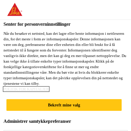
You are accessing "Sika Norge", it seems you are accessing it
from "USA". We have a dedicated website for your country.
Senter for personverninnstillinger
TO
Gulv- og veggløsninger
...
Sikafloor® MultiDur ES-5
STAY ON THE SIKA
SELECT A
SIKA
Når du besøker et nettsted, kan det lagre eller hente informasjon i nettleseren
NORGE WEBSITE
COUNTRY
din, for det meste i form av informasjonskapsler. Denne informasjonen kan
USA
være om deg, preferansene dine eller enheten din eller bli brukt for å få
nettstedet til å fungere som du forventer. Informasjonen identifiserer deg
vanligvis ikke direkte, men det kan gi deg en mer tilpasset nettopplevelse. Du
Sika Norge
kan velge ikke å tillate enkelte typer informasjonskapsler. Klikk på de
Sikafloor®
forskjellige kategorioverskriftene for å finne ut mer og endre
standardinnstillingene våre. Men du bør vite at hvis du blokkerer enkelte
MultiDur ES-55
typer informasjonskapsler, kan det påvirke opplevelsen din på nettstedet og
tjenestene vi kan tilby.
POLITIK FOR KAPITALJER
ESD
Bekreft mine valg
Glatt, dissipativt epoksy-ESD gulvsystem
Administrer samtykkepreferanser
Sikafloor® MultiDur ES-55 ESD er et glatt,