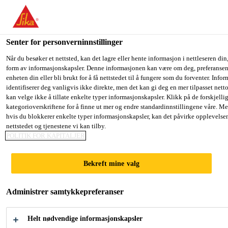
You are accessing "Sika Norge", it seems you are accessing it fro
have a dedicated website for your country.
Senter for personverninnstillinger
TO SIKA
STAY ON THE SIKA NORGE
S
Gulv- og veggløsninger
...
Sika® Ucrete® MF 40 AS
USA
WEBSITE
C
Når du besøker et nettsted, kan det lagre eller hente informasjon i nettleseren din,
form av informasjonskapsler. Denne informasjonen kan være om deg, preferansene
enheten din eller bli brukt for å få nettstedet til å fungere som du forventer. Info
identifiserer deg vanligvis ikke direkte, men det kan gi deg en mer tilpasset net
Sika Norge
kan velge ikke å tillate enkelte typer informasjonskapsler. Klikk på de forskjelli
kategorioverskriftene for å finne ut mer og endre standardinnstillingene våre. Me
Sika® Ucrete® MF
hvis du blokkerer enkelte typer informasjonskapsler, kan det påvirke opplevelse
nettstedet og tjenestene vi kan tilby.
40 AS
POLITIK FOR KAPITALJER
Bekreft mine valg
Antistatisk, glatt polyuretan
gulvbelegning som tåler hard belastning
Administrer samtykkepreferanser
Sika® Ucrete® MF 40 AS er en polyuretan-harpiks
Helt nødvendige informasjonskapsler
gulvbelegning som gir en glatt, beskyttende og