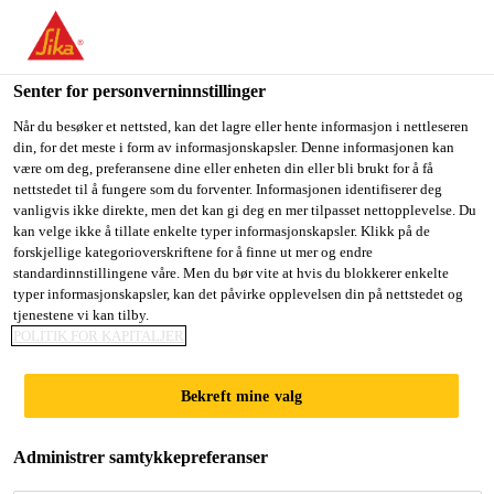
You are accessing "Sika Norge", it seems you are accessing it
from "USA". We have a dedicated website for your country.
Senter for personverninnstillinger
TO
STAY ON THE SIKA
SELECT A
SIKA
Når du besøker et nettsted, kan det lagre eller hente informasjon i nettleseren
NORGE WEBSITE
COUNTRY
din, for det meste i form av informasjonskapsler. Denne informasjonen kan
USA
være om deg, preferansene dine eller enheten din eller bli brukt for å få
nettstedet til å fungere som du forventer. Informasjonen identifiserer deg
vanligvis ikke direkte, men det kan gi deg en mer tilpasset nettopplevelse. Du
Sika Norge
kan velge ikke å tillate enkelte typer informasjonskapsler. Klikk på de
forskjellige kategorioverskriftene for å finne ut mer og endre
standardinnstillingene våre. Men du bør vite at hvis du blokkerer enkelte
typer informasjonskapsler, kan det påvirke opplevelsen din på nettstedet og
tjenestene vi kan tilby.
POLITIK FOR KAPITALJER
VISP TUNNEL
Bekreft mine valg
(TUVI)
Administrer samtykkepreferanser