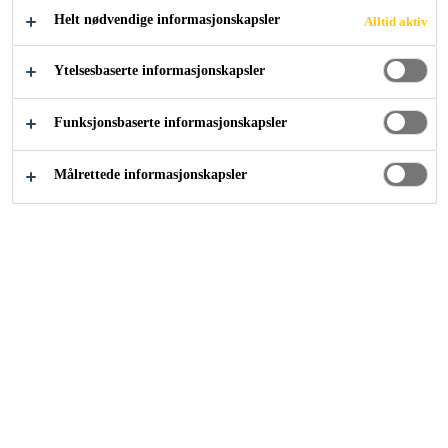
Helt nødvendige informasjonskapsler
Alltid aktiv
Ytelsesbaserte informasjonskapsler
Prosjektløsninger
Tunneler
Visp Tunnel (Tuvi)
Funksjonsbaserte informasjonskapsler
2018
VISP VALLEY, SWITZERLAND
Målrettede informasjonskapsler
The town of Visp in southern
Switzerland is located at a strategic
pinch-point for traffic passing
through the narrow Rhone valley.
The Visp Tunnel is a section of the
new Visp south bypass. It is a
complex underground structure,