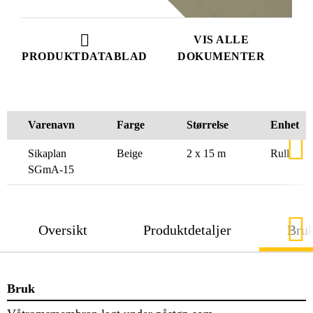
VIS ALLE
PRODUKTDATABLAD
DOKUMENTER
Varenavn
Farge
Størrelse
Enhet
Sikaplan
Beige
2 x 15 m
Rull
SGmA-15
Oversikt
Produktdetaljer
Bru
Bruk