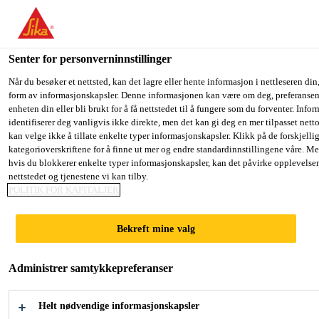
You are accessing "Sika Norge", it seems you are accessing it fro
have a dedicated website for your country.
Senter for personverninnstillinger
TO SIKA
STAY ON THE SIKA NORGE
SE
Vanntettingsløsninger for betongkonstruksjoner
...
S
USA
WEBSITE
C
Når du besøker et nettsted, kan det lagre eller hente informasjon i nettleseren din,
form av informasjonskapsler. Denne informasjonen kan være om deg, preferansene
enheten din eller bli brukt for å få nettstedet til å fungere som du forventer. Info
identifiserer deg vanligvis ikke direkte, men det kan gi deg en mer tilpasset net
Sika Norge
kan velge ikke å tillate enkelte typer informasjonskapsler. Klikk på de forskjelli
kategorioverskriftene for å finne ut mer og endre standardinnstillingene våre. Me
Sikagard® M 790
hvis du blokkerer enkelte typer informasjonskapsler, kan det påvirke opplevelse
nettstedet og tjenestene vi kan tilby.
POLITIK FOR KAPITALJER
2-komponent, meget kjemikalieresistent,
riss-overbyggende membran basert på
Bekreft mine valg
Xolutec®-teknologi til vanntetting og
beskyttelse av betong- konstruksjoner
Administrer samtykkepreferanser
under ekstreme forhold
Helt nødvendige informasjonskapsler
Sikagard® M 790 er en 2-komponent, riss-