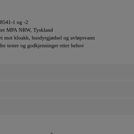
18541-1 og -2
uttet MPA NRW, Tyskland
ghet mot kloakk, husdyrgjødsel og avløpsvann
ndre tester og godkjenninger etter behov