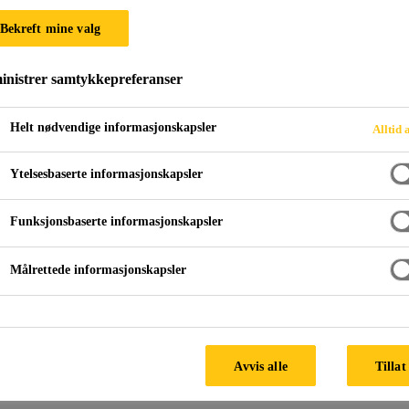
Sika Waterbar® 
Bekreft mine valg
Type A
nistrer samtykkepreferanser
Helt nødvendige informasjonskapsler
Alltid 
Fugebånd for innstøping i støpeskjøter i v
18541-1/-2
Ytelsesbaserte informasjonskapsler
Sika Waterbars Tricomer NB Type A er svært fleksib
Funksjonsbaserte informasjonskapsler
innstøping i støpeskjøter i vanntette betongkonstruksjo
størrelser for enkelt å kunne tilpasses ulike konstruk
Målrettede informasjonskapsler
Høy strekkfasthet og forlengelse
Permanent fleksibilitet og høy elastisitet
Avvis alle
Tillat
Egnet for middels vanntrykk