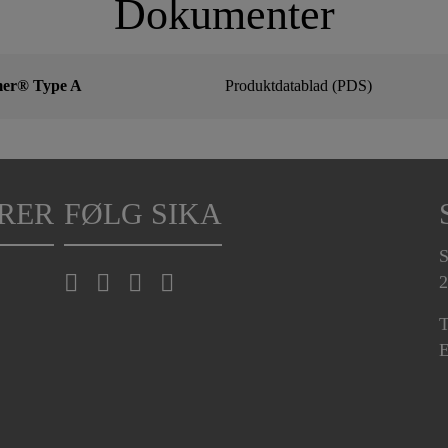
Dokumenter
mer® Type A
Produktdatablad (PDS)
RER
FØLG SIKA
S
2
T
E