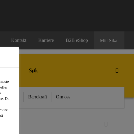
Kontakt
Karriere
B2B eShop
Mitt Sika
 meste
eller
n
 Kunnskap
Bærekraft
Om oss
se. Du
 vite
på