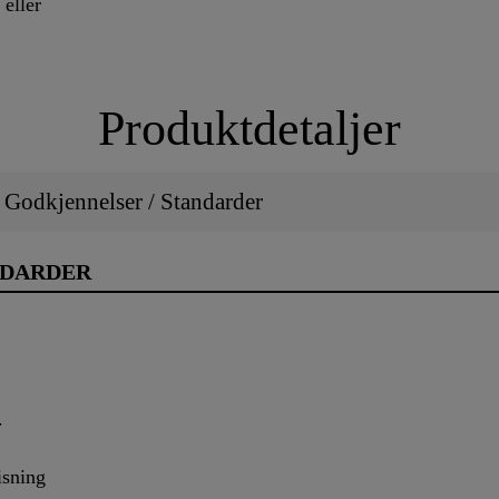
 eller
Produktdetaljer
/ Godkjennelser / Standarder
NDARDER
.
isning