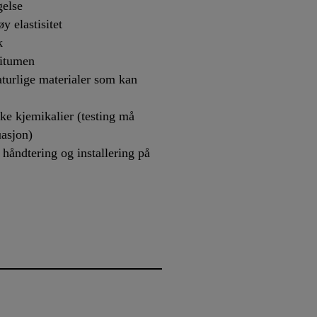
gelse
y elastisitet
k
bitumen
turlige materialer som kan
ke kjemikalier (testing må
uasjon)
 håndtering og installering på