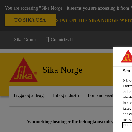
You are accessing "Sika Norge", it seems you are accessing it from
TO SIKA USA
STAY ON THE SIKA NORGE WEB
Sika Group
Countries
Sika Norge
Sent
Når du
i for
enhete
Bygg og anlegg
Bil og industri
Forhandlersalg
Pro
ident
kan v
kateg
at hv
nettst
Vanntettingsløsninger for betongkonstruksjoner
POLI