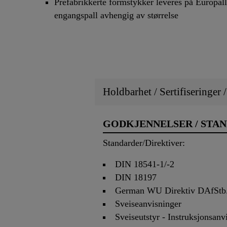
Prefabrikkerte formstykker leveres på Europall
engangspall avhengig av størrelse
Holdbarhet / Sertifiseringer 
GODKJENNELSER / STA
Standarder/Direktiver:
DIN 18541-1/-2
DIN 18197
German WU Direktiv DAfStb
Sveiseanvisninger
Sveiseutstyr - Instruksjonsanv