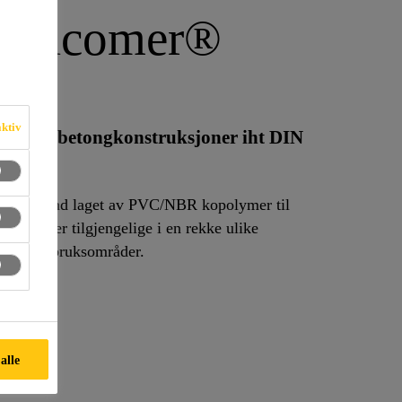
- Tricomer®
aktiv
anntette betongkonstruksjoner iht DIN
le fugebånd laget av PVC/NBR kopolymer til
ner. De er tilgjengelige i en rekke ulike
sjoner og bruksområder.
 alle