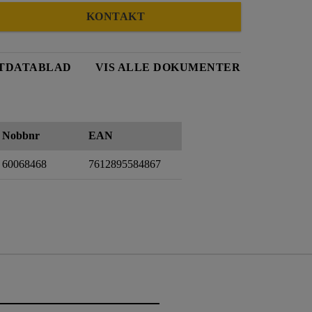
KONTAKT
TDATABLAD
VIS ALLE DOKUMENTER
Nobbnr
EAN
60068468
7612895584867