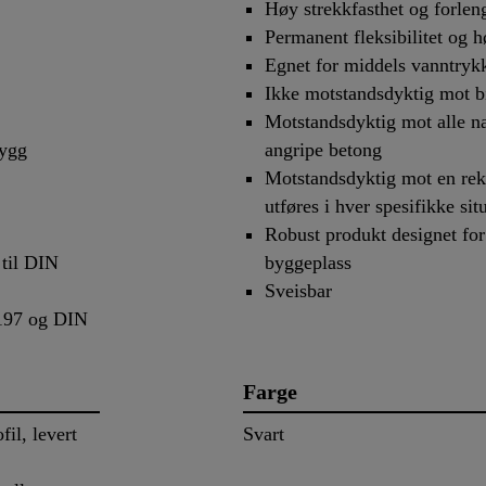
Høy strekkfasthet og forlen
Permanent fleksibilitet og hø
Egnet for middels vanntryk
Ikke motstandsdyktig mot 
Motstandsdyktig mot alle na
bygg
angripe betong
Motstandsdyktig mot en rek
utføres i hver spesifikke sit
Robust produkt designet for
 til DIN
byggeplass
Sveisbar
8197 og DIN
Farge
il, levert
Svart