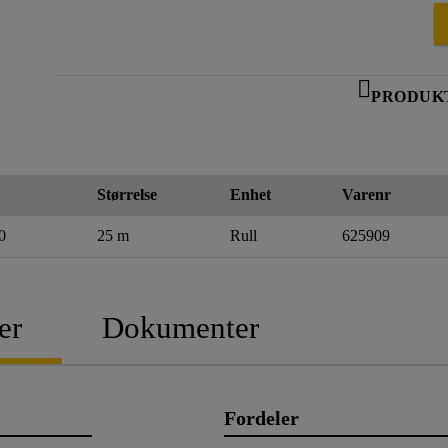
PRODUK
Størrelse
Enhet
Varenr
0
25 m
Rull
625909
er
Dokumenter
Fordeler