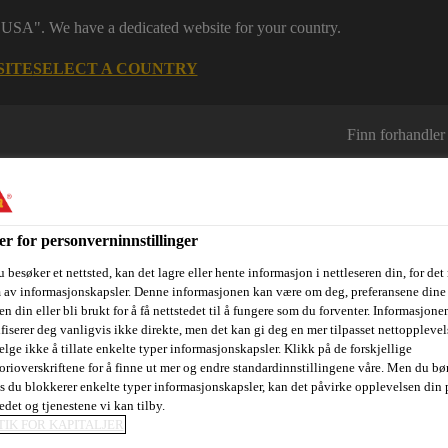
 "USA". We have a dedicated website for your country.
SITE
SELECT A COUNTRY
Finn forhandler
er for personverninnstillinger
 besøker et nettsted, kan det lagre eller hente informasjon i nettleseren din, for det
m av informasjonskapsler. Denne informasjonen kan være om deg, preferansene dine 
n din eller bli brukt for å få nettstedet til å fungere som du forventer. Informasjone
sjektområder
Dokumentasjon
Referanseprosjekter
Kurs og
ifiserer deg vanligvis ikke direkte, men det kan gi deg en mer tilpasset nettopplevel
elge ikke å tillate enkelte typer informasjonskapsler. Klikk på de forskjellige
orioverskriftene for å finne ut mer og endre standardinnstillingene våre. Men du bør
is du blokkerer enkelte typer informasjonskapsler, kan det påvirke opplevelsen din 
edet og tjenestene vi kan tilby.
...
Sika Waterbar® - Tricomer® Type A
TIK FOR KAPITALJER