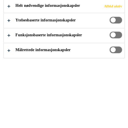
Helt nødvendige informasjonskapsler
Alltid aktiv
Vanntettingsløsninger for betongkonstruksjoner
...
I
Ytelsesbaserte informasjonskapsler
Funksjonsbaserte informasjonskapsler
Sika leverer forskjellige typer
injeksjonsmasse til
Målrettede informasjonskapsler
vanntettingsløsninger. Både
mikrosementbasert masse,
polyuretanbasert, elastisk PUR
masse, akselerator og harpiks.
Polyuretan