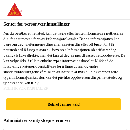
You are accessing "Sika Norge", it seems you are accessing it
from "USA". We have a dedicated website for your country.
Senter for personverninnstillinger
TO
STAY ON THE SIKA
SELECT A
SIKA
Når du besøker et nettsted, kan det lagre eller hente informasjon i nettleseren
NORGE WEBSITE
COUNTRY
din, for det meste i form av informasjonskapsler. Denne informasjonen kan
USA
være om deg, preferansene dine eller enheten din eller bli brukt for å få
nettstedet til å fungere som du forventer. Informasjonen identifiserer deg
vanligvis ikke direkte, men det kan gi deg en mer tilpasset nettopplevelse. Du
Sika Norge
kan velge ikke å tillate enkelte typer informasjonskapsler. Klikk på de
forskjellige kategorioverskriftene for å finne ut mer og endre
standardinnstillingene våre. Men du bør vite at hvis du blokkerer enkelte
typer informasjonskapsler, kan det påvirke opplevelsen din på nettstedet og
tjenestene vi kan tilby.
INJEKSJONMASSE
POLITIK FOR KAPITALJER
R
Bekreft mine valg
Administrer samtykkepreferanser