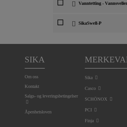
Vanntetting - Vannsvellen
SikaSwell-P
SIKA
MERKEVA
Om oss
Sika
Kontakt
Casco
Salgs- og leveringsbetingelser
SCHÖNOX
PCI
Åpenhetsloven
Finja