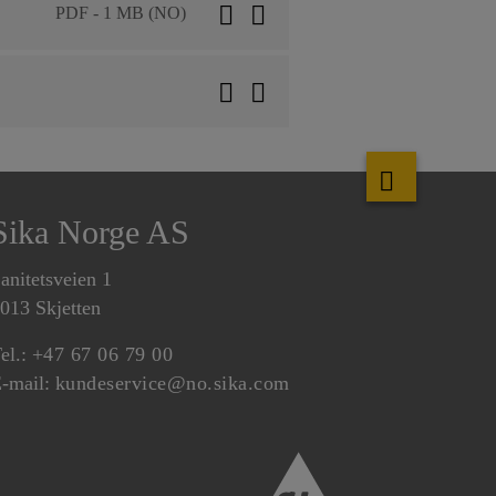
PDF - 1 MB (NO)
Sika Norge AS
anitetsveien 1
013 Skjetten
el.:
+47 67 06 79 00
-mail:
kundeservice@no.sika.com