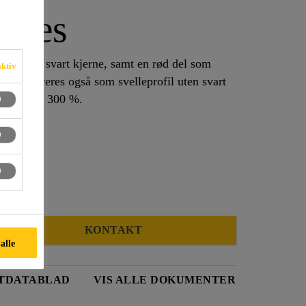
files
 en fast svart kjerne, samt en rød del som
aktiv
nger. Leveres også som svelleprofil uten svart
le opp til 300 %.
KONTAKT
 alle
TDATABLAD
VIS ALLE DOKUMENTER