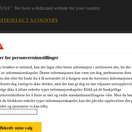
 "USA". We have a dedicated website for your country.
SITE
SELECT A COUNTRY
Finn forhandler
er for personverninnstillinger
 besøker et nettsted, kan det lagre eller hente informasjon i nettleseren din, for det
m av informasjonskapsler. Denne informasjonen kan være om deg, preferansene dine 
n din eller bli brukt for å få nettstedet til å fungere som du forventer. Informasjone
ifiserer deg vanligvis ikke direkte, men det kan gi deg en mer tilpasset nettopplevel
elge ikke å tillate enkelte typer informasjonskapsler. Klikk på de forskjellige
sjektområder
Dokumentasjon
Referanseprosjekter
Kurs og
orioverskriftene for å finne ut mer og endre standardinnstillingene våre. Men du bør
is du blokkerer enkelte typer informasjonskapsler, kan det påvirke opplevelsen din 
edet og tjenestene vi kan tilby.
TIK FOR KAPITALJER
Svelleprodukter for tetting av støpeskjøter
Svellebånd, ringer 
Bekreft mine valg