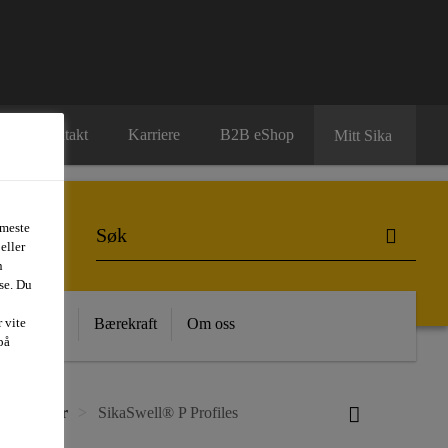
Kontakt
Karriere
B2B eShop
Mitt Sika
 meste
eller
n
se. Du
 Kunnskap
Bærekraft
Om oss
 vite
på
og plugger
SikaSwell® P Profiles