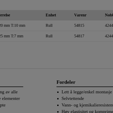
rrelse
Enhet
Varenr
Nob
20 mm T:10 mm
Rull
54815
4244
25 mm T:7 mm
Rull
54817
4244
Fordeler
ng av alle
Lett å legge/enkel montasje
e elementer
Selvtettende
øpte
Vann- og kjemikalieresisten
Høy elastisitet og komprim