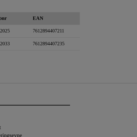
bnr
EAN
2025
7612894407211
2033
7612894407235
t
eringsevne