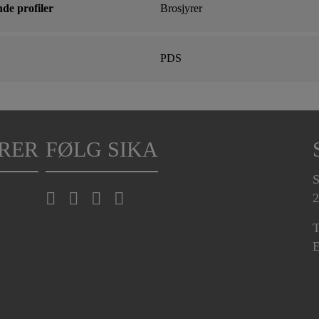
de profiler
Brosjyrer
PDS
RER
FØLG SIKA
S
2
T
E