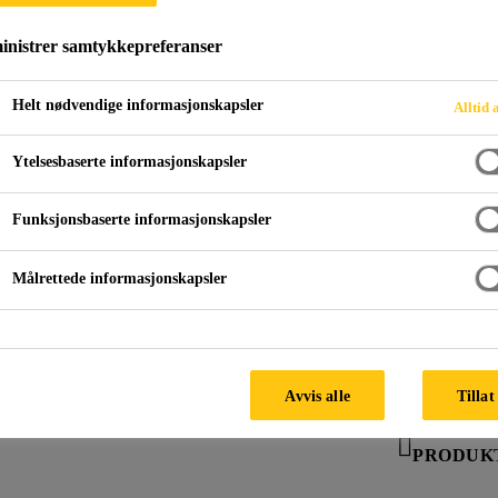
SikaSwell® P Pro
nistrer samtykkepreferanser
SikaSwell®-P består av ekstruderte gummiprofiler med
Helt nødvendige informasjonskapsler
Alltid 
sveller i kontakt med vann eller vannholdige oppløsni
kjerne. Den svellende delen av profilen vil kunne svel
Ytelsesbaserte informasjonskapsler
Funksjonsbaserte informasjonskapsler
Lett å legge/enkel montasje
Målrettede informasjonskapsler
Selvtettende
Vann- og kjemikalieresistent
Avvis alle
Tillat
PRODUK