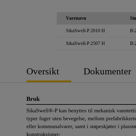
Varenavn
Stø
SikaSwell-P 2010 H
B:
SikaSwell-P 2507 H
B:
Oversikt
Dokumenter
Bruk
SikaSwell®-P kan benyttes til mekanisk vanntetti
typer fuger uten bevegelse, mellom prefabrikkert
eller kommunalvarer, samt i støpeskjøter i plasst
konstruksjoner: