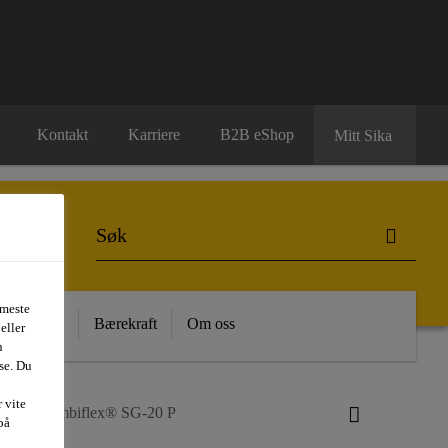
Kontakt
Karriere
B2B eShop
Mitt Sika
 meste
 Kunnskap
Bærekraft
Om oss
eller
n
se. Du
 vite
kadur-Combiflex® SG-20 P
på