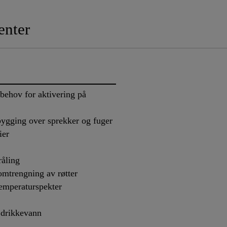
nter
behov for aktivering på
obygging over sprekker og fuger
ier
åling
mtrengning av røtter
temperaturspekter
 drikkevann