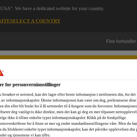
 "USA". We have a dedicated website for your country.
SITE
SELECT A COUNTRY
Finn forhandler
er for personverninnstillinger
 besøker et nettsted, kan det lagre eller hente informasjon i nettleseren din, for det
sjektområder
Dokumentasjon
Referanseprosjekter
Kurs og
m av informasjonskapsler. Denne informasjonen kan være om deg, preferansene dine 
n din eller bli brukt for å få nettstedet til å fungere som du forventer. Informasjone
ifiserer deg vanligvis ikke direkte, men det kan gi deg en mer tilpasset nettopplevel
elge ikke å tillate enkelte typer informasjonskapsler. Klikk på de forskjellige
orioverskriftene for å finne ut mer og endre standardinnstillingene våre. Men du bør
Tettebånd for fuger og riss
Fuge- og risstettende løsning
Si
is du blokkerer enkelte typer informasjonskapsler, kan det påvirke opplevelsen din 
edet og tjenestene vi kan tilby.