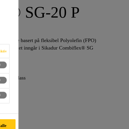
ex® SG-20 P
. Produktet inngår i Sikadur Combiflex® SG
aktiv
å byggeplass
og fuger
 alle