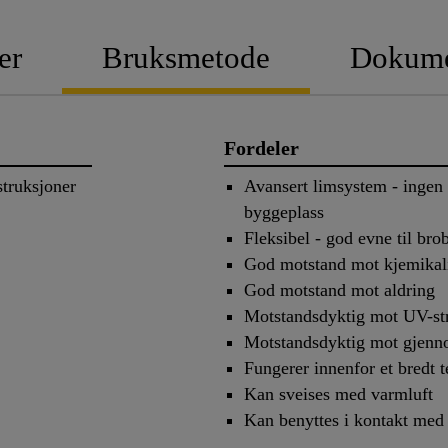
er
Bruksmetode
Dokume
Fordeler
struksjoner
Avansert limsystem - ingen 
byggeplass
Fleksibel - god evne til br
God motstand mot kjemikal
God motstand mot aldring
Motstandsdyktig mot UV-str
Motstandsdyktig mot gjenno
Fungerer innenfor et bredt 
Kan sveises med varmluft
Kan benyttes i kontakt med