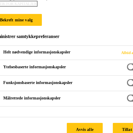
TIK FOR KAPITALJER
Sikadur-Combifl
Bekreft mine valg
Høyverdig fuge- og risstettingstape
nistrer samtykkepreferanser
Sikadur-Combiflex® SG-20 P er en fleksibel vann- tettingstape basert på fleksibel Polyolefin (FPO)
med avanserte vedhefts-egenskaper. Tykkelse 2,0 mm
Helt nødvendige informasjonskapsler
Alltid 
Systemet.
Ytelsesbaserte informasjonskapsler
Avansert limsystem - ingen behov for aktivering p
Funksjonsbaserte informasjonskapsler
Fleksibel - god evne til brobygging over sprekker 
Målrettede informasjonskapsler
God motstand mot kjemikalier
Avvis alle
Tillat