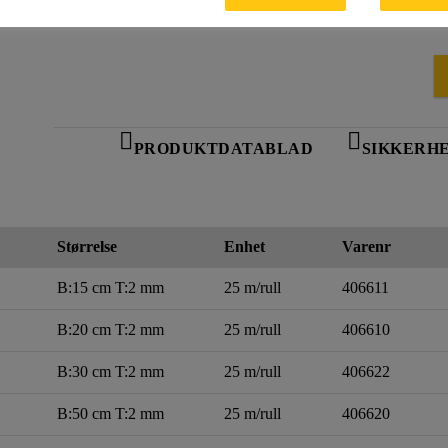
PRODUKTDATABLAD
SIKKERH
Størrelse
Enhet
Varenr
B:15 cm T:2 mm
25 m/rull
406611
B:20 cm T:2 mm
25 m/rull
406610
B:30 cm T:2 mm
25 m/rull
406622
B:50 cm T:2 mm
25 m/rull
406620