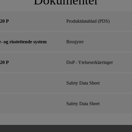
Dokumenter
20 P
Produktdatablad (PDS)
 og risstettende system
Brosjyrer
20 P
DoP - Ytelseserklæringer
Safety Data Sheet
Safety Data Sheet