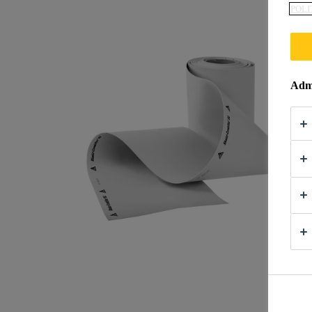
POLI
Admi