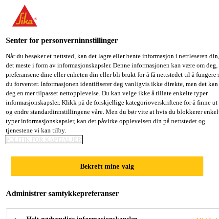
You are accessing "Sika Norge", it seems you are accessing it from
"USA". We have a dedicated website for your country.
Senter for personverninnstillinger
TO SIKA
STAY ON THE SIKA
SELECT 
Løsninger innen industri
...
Sika® PowerCure Dispen
USA
NORGE WEBSITE
COUNTR
Når du besøker et nettsted, kan det lagre eller hente informasjon i nettleseren din,
det meste i form av informasjonskapsler. Denne informasjonen kan være om deg,
preferansene dine eller enheten din eller bli brukt for å få nettstedet til å fungere
du forventer. Informasjonen identifiserer deg vanligvis ikke direkte, men det kan
Sika Norge
deg en mer tilpasset nettopplevelse. Du kan velge ikke å tillate enkelte typer
informasjonskapsler. Klikk på de forskjellige kategorioverskriftene for å finne ut
Sika® PowerCure
og endre standardinnstillingene våre. Men du bør vite at hvis du blokkerer enkel
typer informasjonskapsler, kan det påvirke opplevelsen din på nettstedet og
Dispenser
tjenestene vi kan tilby.
POLITIK FOR KAPITALJER
FUGEPISTOL FOR 2-KOMPONENT
Bekreft mine valg
POWERCURE LIMSYSTEM
Administrer samtykkepreferanser
Sika® PowerCure Dispenser er utviklet for manuell
påføring av Sika akselererte lim- systemer innenfor