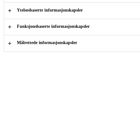
og fargeløs vedheftsforbedrer som reagerer
Ytelsesbaserte informasjonskapsler
med fuktighet og avsetter aktive stoffer på
underlaget. Disse stoffene virker som en forbindelse
Vis mer
Funksjonsbaserte informasjonskapsler
mellom underlaget og primeren eller fugemasser/lim.
Sika® Aktivator-100 er spesielt fremstilt til
Målrettede informasjonskapsler
forbehandling av limflater før påføring av Sikas
Lett å bruke
elastiske lim og fugemasser.
Forbedret vedheft på et bredt
utvalg av ikke-porøse underlag
Kort tørketid
Transparent
KONTAKT