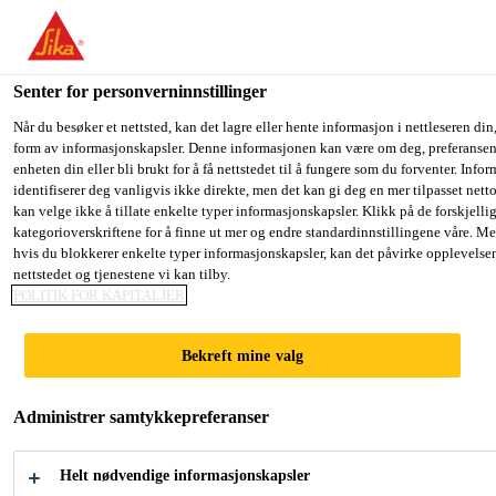
You are accessing "Sika Norge", it seems you are accessing it fro
have a dedicated website for your country.
Senter for personverninnstillinger
TO SIKA
STAY ON THE SIKA NORGE
S
Løsninger innen industri
...
Sika® Aktivator-100
USA
WEBSITE
C
Når du besøker et nettsted, kan det lagre eller hente informasjon i nettleseren din,
form av informasjonskapsler. Denne informasjonen kan være om deg, preferansene
enheten din eller bli brukt for å få nettstedet til å fungere som du forventer. Info
identifiserer deg vanligvis ikke direkte, men det kan gi deg en mer tilpasset net
Sika Norge
kan velge ikke å tillate enkelte typer informasjonskapsler. Klikk på de forskjelli
kategorioverskriftene for å finne ut mer og endre standardinnstillingene våre. Me
Sika® Aktivator-
hvis du blokkerer enkelte typer informasjonskapsler, kan det påvirke opplevelse
nettstedet og tjenestene vi kan tilby.
100
POLITIK FOR KAPITALJER
Bekreft mine valg
LØSEMIDDELBASERT
VEDHEFTSFORBEDRER FOR
Administrer samtykkepreferanser
VARIERTE UNDERLAG
Helt nødvendige informasjonskapsler
Sika® Aktivator-100 er en løsemiddelbasert