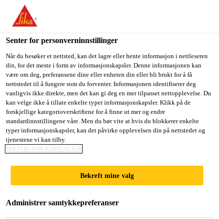
You are accessing "Sika Norge", it seems you are accessing it
from "USA". We have a dedicated website for your country.
Senter for personverninnstillinger
TO
STAY ON THE SIKA
SELECT A
SIKA
Når du besøker et nettsted, kan det lagre eller hente informasjon i nettleseren
NORGE WEBSITE
COUNTRY
din, for det meste i form av informasjonskapsler. Denne informasjonen kan
USA
være om deg, preferansene dine eller enheten din eller bli brukt for å få
nettstedet til å fungere som du forventer. Informasjonen identifiserer deg
vanligvis ikke direkte, men det kan gi deg en mer tilpasset nettopplevelse. Du
Sika Norge
kan velge ikke å tillate enkelte typer informasjonskapsler. Klikk på de
forskjellige kategorioverskriftene for å finne ut mer og endre
standardinnstillingene våre. Men du bør vite at hvis du blokkerer enkelte
typer informasjonskapsler, kan det påvirke opplevelsen din på nettstedet og
tjenestene vi kan tilby.
201 BISHOPSGATE
POLITIK FOR KAPITALJER
Bekreft mine valg
Administrer samtykkepreferanser