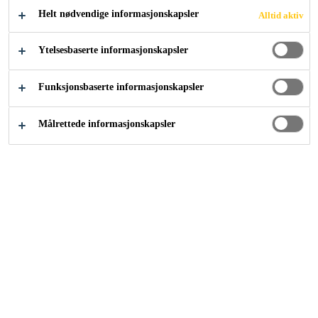
Helt nødvendige informasjonskapsler
Alltid aktiv
Løsninger innen industri
...
201 Bishopsgate
Ytelsesbaserte informasjonskapsler
Funksjonsbaserte informasjonskapsler
2018
LONDON, UNITED KINGDOM
Målrettede informasjonskapsler